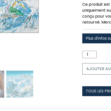
Ce produit est 
uniquement su
conçu pour vous
retourné. Merc
Plus d'infos s
quantité
de
Serviette
AJOUTER AU
70x140
piau
engaly
TOUS LES PR