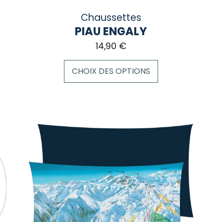
Chaussettes
PIAU ENGALY
14,90
€
CHOIX DES OPTIONS
Ce
produit
a
plusieurs
variations.
Les
options
peuvent
être
choisies
sur