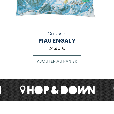
la
page
du
produit
Coussin
PIAU ENGALY
24,90
€
AJOUTER AU PANIER