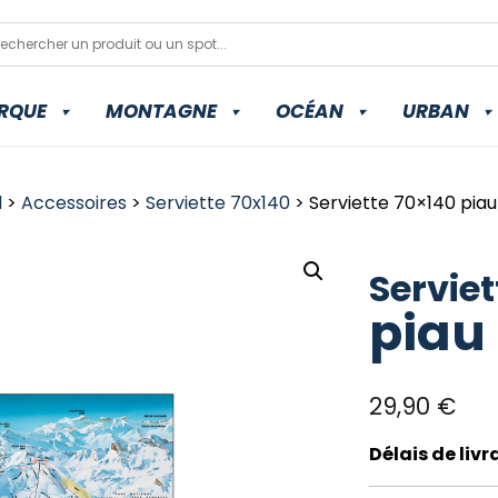
RQUE
MONTAGNE
OCÉAN
URBAN
l
>
Accessoires
>
Serviette 70x140
> Serviette 70×140 piau
Serviet
piau
29,90
€
Délais de liv