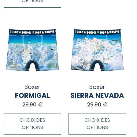
OPTIONS
Ce
produit
Ce
a
produit
plusieurs
a
variations.
plusieurs
Les
variations.
options
Les
peuvent
options
être
peuvent
choisies
être
sur
choisies
Boxer
la
Boxer
sur
page
FORMIGAL
SIERRA NEVADA
la
du
page
29,90
€
29,90
€
produit
du
produit
CHOIX DES
CHOIX DES
OPTIONS
OPTIONS