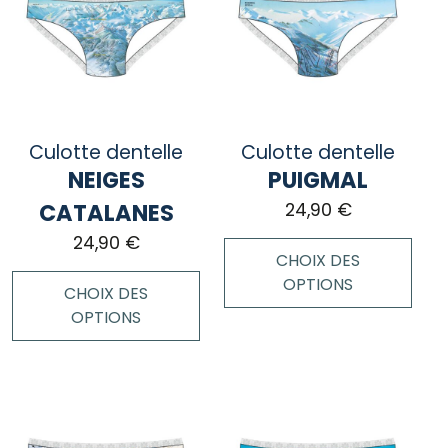
variations.
variations.
Les
Les
options
options
peuvent
peuvent
être
être
choisies
choisies
Culotte dentelle
Culotte dentelle
sur
sur
NEIGES
PUIGMAL
la
la
page
page
CATALANES
24,90
€
du
du
24,90
€
produit
produit
CHOIX DES
OPTIONS
CHOIX DES
OPTIONS
Ce
produit
Ce
a
produit
plusieurs
a
variations.
plusieurs