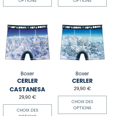
OPTIONS
OPTIONS
Ce
Ce
produit
produit
a
a
plusieurs
plusieurs
variations.
variations.
Les
Les
options
options
peuvent
peuvent
être
être
choisies
choisies
Boxer
Boxer
sur
sur
CERLER
CERLER
la
la
page
page
CASTANESA
29,90
€
du
du
29,90
€
produit
produit
CHOIX DES
OPTIONS
CHOIX DES