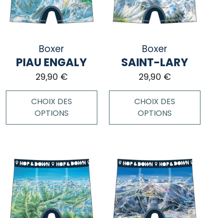
options
options
peuvent
peuvent
être
être
choisies
choisies
Boxer
Boxer
sur
sur
PIAU ENGALY
SAINT-LARY
la
la
page
page
29,90
€
29,90
€
du
du
produit
produit
CHOIX DES
CHOIX DES
OPTIONS
OPTIONS
Ce
Ce
produit
produit
a
a
plusieurs
plusieurs
variations.
variations.
Les
Les
options
options