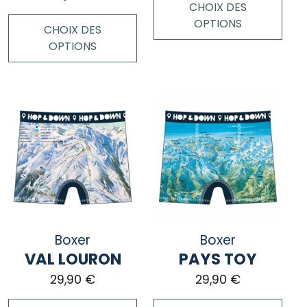
produit
produit
CHOIX DES
OPTIONS
CHOIX DES
OPTIONS
Ce
produit
Ce
a
produit
plusieurs
a
variations.
plusieurs
Les
variations.
options
Les
peuvent
options
être
peuvent
choisies
être
sur
choisies
Boxer
la
Boxer
sur
page
VAL LOURON
PAYS TOY
la
du
page
29,90
€
29,90
€
produit
du