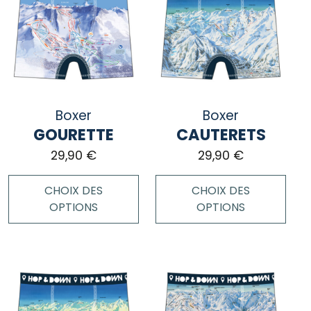
Boxer
Boxer
GOURETTE
CAUTERETS
29,90
€
29,90
€
CHOIX DES
CHOIX DES
OPTIONS
OPTIONS
Ce
Ce
produit
produit
a
a
plusieurs
plusieurs
variations.
variations.