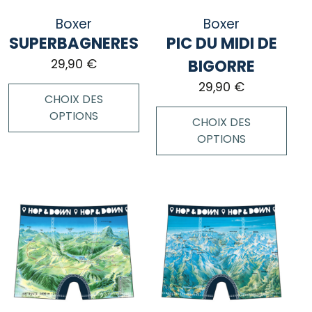
choisies
page
Boxer
Boxer
sur
du
SUPERBAGNERES
PIC DU MIDI DE
la
produit
page
BIGORRE
29,90
€
du
29,90
€
produit
CHOIX DES
OPTIONS
CHOIX DES
OPTIONS
Ce
produit
Ce
a
produit
plusieurs
a
variations.
plusieurs
Les
variations.
options
Les
peuvent
options
être
peuvent
choisies
être