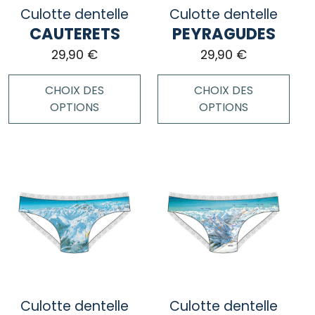
choisies
choisies
Culotte dentelle
Culotte dentelle
sur
sur
CAUTERETS
PEYRAGUDES
la
la
page
page
29,90
€
29,90
€
du
du
produit
produit
CHOIX DES
CHOIX DES
OPTIONS
OPTIONS
Ce
Ce
produit
produit
a
a
plusieurs
plusieurs
variations.
variations.
Les
Les
options
options
peuvent
peuvent
être
être
choisies
choisies
Culotte dentelle
Culotte dentelle
sur
sur