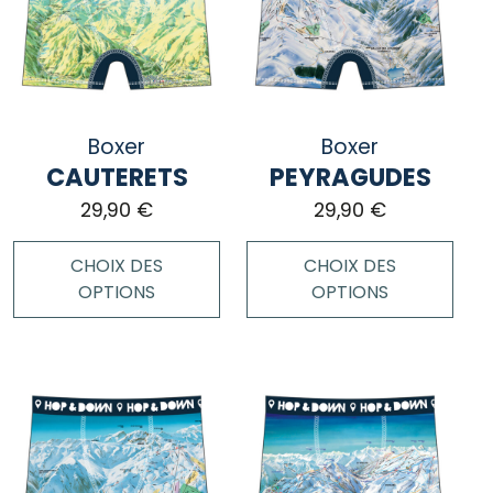
Les
Les
options
options
peuvent
peuvent
être
être
choisies
choisies
Boxer
Boxer
sur
sur
CAUTERETS
PEYRAGUDES
la
la
page
page
29,90
€
29,90
€
du
du
produit
produit
CHOIX DES
CHOIX DES
OPTIONS
OPTIONS
Ce
Ce
produit
produit
a
a
plusieurs
plusieurs
variations.
variations.
Les
Les