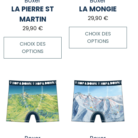
Boxer
Boxer
sur
sur
LA PIERRE ST
LA MONGIE
la
la
page
page
MARTIN
29,90
€
du
du
29,90
€
produit
produit
CHOIX DES
OPTIONS
CHOIX DES
OPTIONS
Ce
produit
Ce
a
produit
plusieurs
a
variations.
plusieurs
Les
variations.
options
Les
peuvent
options
être
peuvent
choisies
être
sur
choisies
la