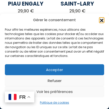
PIAU ENGALY
SAINT-LARY
la
la
page
page
29,90
€
29,90
€
du
du
Gérer le consentement
produit
produit
CHOIX DES
CHOIX DES
OPTIONS
OPTIONS
Pour offrir les meilleures expériences, nous utilisons des
technologies telles que les cookies pour stocker et/ou accéder aux
informations des appareils. Le fait de consentir à ces technologies
Ce
Ce
nous permettra de traiter des données telles que le comportement
produit
produit
de navigation ou les ID uniques sur ce site. Le fait de ne pas
consentir ou de retirer son consentement peut avoir un effet négatif
a
a
sur certaines caractéristiques et fonctions.
plusieurs
plusieurs
variations.
variations.
Accepter
Les
Les
options
options
Refuser
peuvent
peuvent
être
être
Voir les préférences
choisies
choisies
FR
FR
Culotte dentelle
Culotte dentelle
sur
sur
0
Politique de cookies
SAINT-LARY
LES ANGLES
la
la