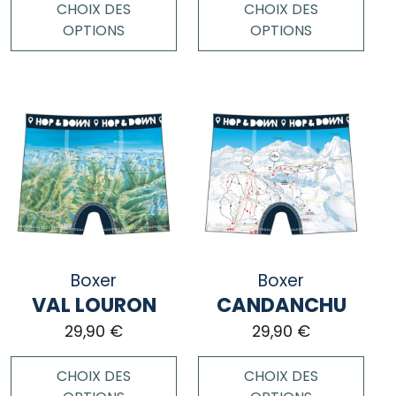
produit
CHOIX DES
CHOIX DES
OPTIONS
OPTIONS
Ce
Ce
produit
produit
a
a
plusieurs
plusieurs
variations.
variations.
Les
Les
options
options
peuvent
peuvent
être
être
choisies
choisies
Boxer
Boxer
sur
sur
VAL LOURON
CANDANCHU
la
la
page
page
29,90
€
29,90
€
du
du
produit
produit
CHOIX DES
CHOIX DES