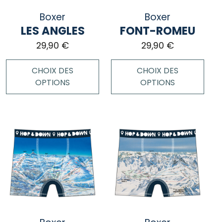
choisies
choisies
Boxer
Boxer
sur
sur
LES ANGLES
FONT-ROMEU
la
la
page
page
29,90
€
29,90
€
du
du
produit
produit
CHOIX DES
CHOIX DES
OPTIONS
OPTIONS
Ce
Ce
produit
produit
a
a
plusieurs
plusieurs
variations.
variations.
Les
Les
options
options
peuvent
peuvent
être
être
choisies
choisies