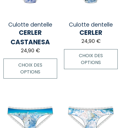
peuvent
peuvent
être
être
choisies
choisies
Culotte dentelle
Culotte dentelle
sur
sur
CERLER
CERLER
la
la
page
page
CASTANESA
24,90
€
du
du
24,90
€
produit
produit
CHOIX DES
OPTIONS
CHOIX DES
OPTIONS
Ce
produit
Ce
a
produit
plusieurs
a
variations.
plusieurs
Les
variations.
options
Les
peuvent
options