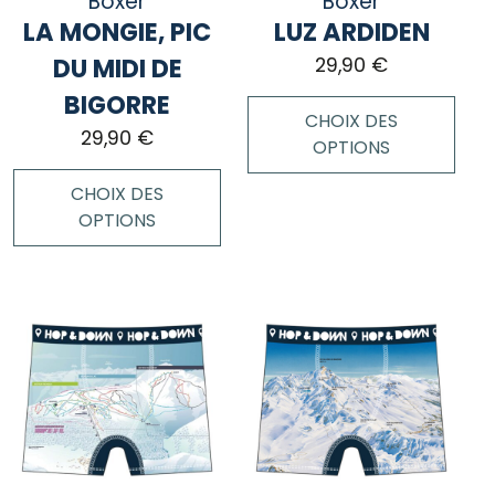
Boxer
Boxer
sur
page
LA MONGIE, PIC
LUZ ARDIDEN
la
du
page
DU MIDI DE
29,90
€
produit
du
BIGORRE
produit
CHOIX DES
29,90
€
OPTIONS
CHOIX DES
Ce
OPTIONS
produit
a
Ce
plusieurs
produit
variations.
a
Les
plusieurs
options
variations.
peuvent
Les
être
options
choisies
peuvent
sur
être
la