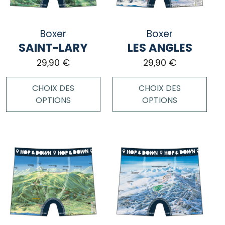
peuvent
peuvent
être
être
choisies
choisies
Boxer
Boxer
sur
sur
SAINT-LARY
LES ANGLES
la
la
page
page
29,90
€
29,90
€
du
du
produit
produit
CHOIX DES
CHOIX DES
OPTIONS
OPTIONS
Ce
Ce
produit
produit
a
a
plusieurs
plusieurs
variations.
variations.
Les
Les
options
options
peuvent
peuvent
être
être