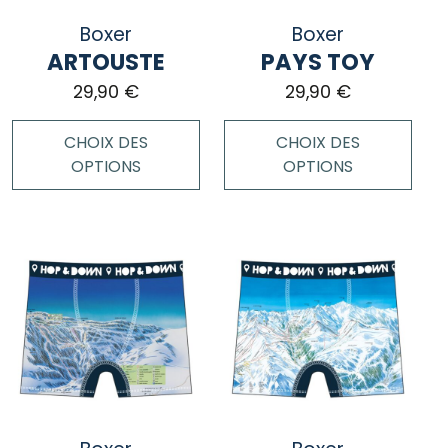
sur
choisies
la
Boxer
Boxer
sur
page
ARTOUSTE
PAYS TOY
la
du
page
29,90
€
29,90
€
produit
du
produit
CHOIX DES
CHOIX DES
OPTIONS
OPTIONS
Ce
Ce
produit
produit
a
a
plusieurs
plusieurs
variations.
variations.
Les
Les
options
options
peuvent
peuvent
être
être
choisies
choisies