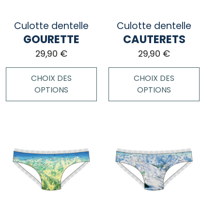
être
être
choisies
choisies
Culotte dentelle
Culotte dentelle
sur
sur
GOURETTE
CAUTERETS
la
la
page
page
29,90
€
29,90
€
du
du
produit
produit
CHOIX DES
CHOIX DES
OPTIONS
OPTIONS
Ce
Ce
produit
produit
a
a
plusieurs
plusieurs
variations.
variations.
Les
Les
options
options
peuvent
peuvent
être
être