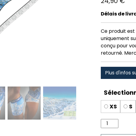
24,90
€
Délais de liv
Ce produit est 
uniquement su
conçu pour vous
retourné. Merc
Plus d'infos s
XS
S
quantité
de