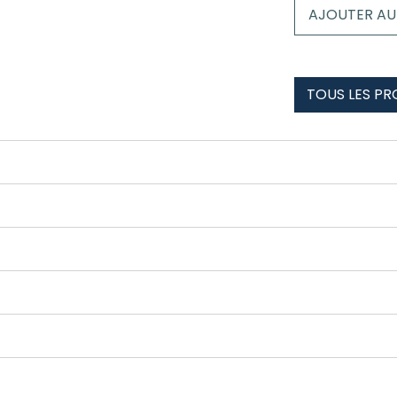
Culotte
AJOUTER AU
dentelle
valdelinares
TOUS LES PR