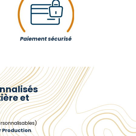
Paiement sécurisé
nnalisés
ière et
rsonnalisables)
r Production
.