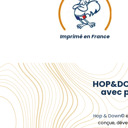
Imprimé en France
HOP&DOW
avec p
Hop & Down©
e
conçue, déve