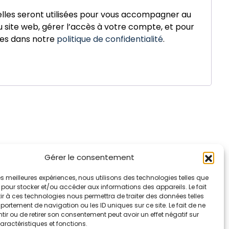
les seront utilisées pour vous accompagner au
du site web, gérer l’accès à votre compte, et pour
tes dans notre
politique de confidentialité
.
Gérer le consentement
Accueil
 les meilleures expériences, nous utilisons des technologies telles que
La marque Hop & Down
 pour stocker et/ou accéder aux informations des appareils. Le fait
Contact
r à ces technologies nous permettra de traiter des données telles
Plan du site
ortement de navigation ou les ID uniques sur ce site. Le fait de ne
Mentions légales
ir ou de retirer son consentement peut avoir un effet négatif sur
aractéristiques et fonctions.