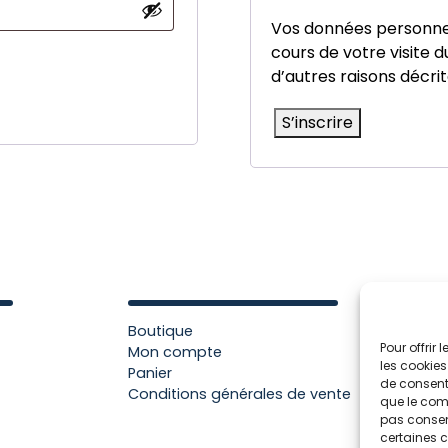
Vos données personnel
cours de votre visite 
d’autres raisons décri
S’inscrire
Boutique
Pour offrir
Mon compte
les cookies
Panier
de consenti
Conditions générales de vente
que le comp
pas consent
certaines c