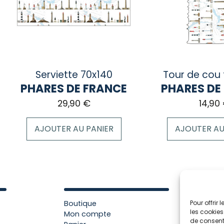
peuvent
peuvent
être
être
choisies
choisies
sur
sur
la
la
page
page
Serviette 70x140
Tour de cou 
du
du
PHARES DE FRANCE
PHARES DE
produit
produit
29,90
€
14,90
AJOUTER AU PANIER
AJOUTER AU
Boutique
Pour offrir
les cookies
Mon compte
de consenti