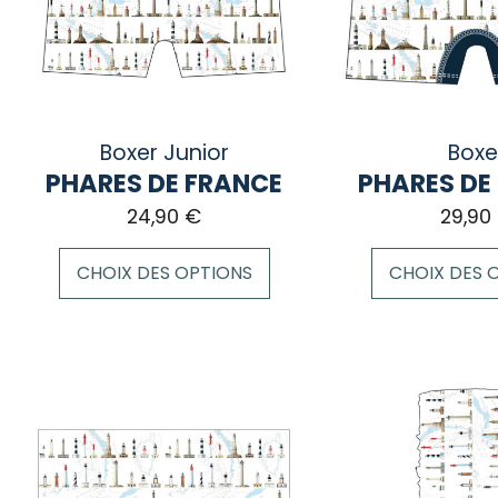
Boxer Junior
Boxe
PHARES DE FRANCE
PHARES DE
24,90
€
29,90
CHOIX DES OPTIONS
CHOIX DES 
Ce
Ce
produit
produit
a
a
plusieurs
plusieurs
variations.
variations.
Les
Les
options
options