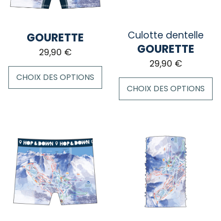
Culotte dentelle
GOURETTE
GOURETTE
29,90
€
29,90
€
CHOIX DES OPTIONS
CHOIX DES OPTIONS
Ce
Ce
produit
produit
a
a
plusieurs
plusieurs
variations.
variations.
Les
Les
options
options
peuvent
peuvent
être
être
choisies
choisies
sur