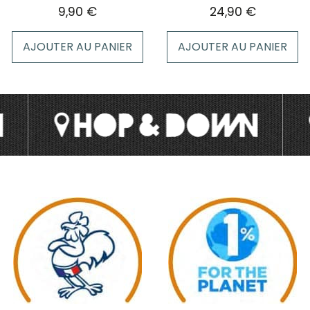
page
9,90
€
24,90
€
du
produit
AJOUTER AU PANIER
AJOUTER AU PANIER