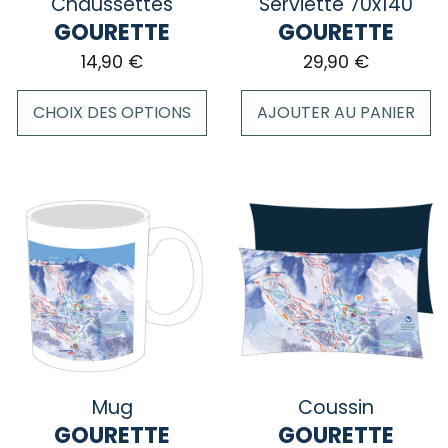
la
Chaussettes
Serviette 70x140
page
GOURETTE
GOURETTE
du
14,90
€
29,90
€
produit
CHOIX DES OPTIONS
AJOUTER AU PANIER
Ce
produit
a
plusieurs
variations.
Les
options
peuvent
être
choisies
sur
Mug
Coussin
la
GOURETTE
GOURETTE