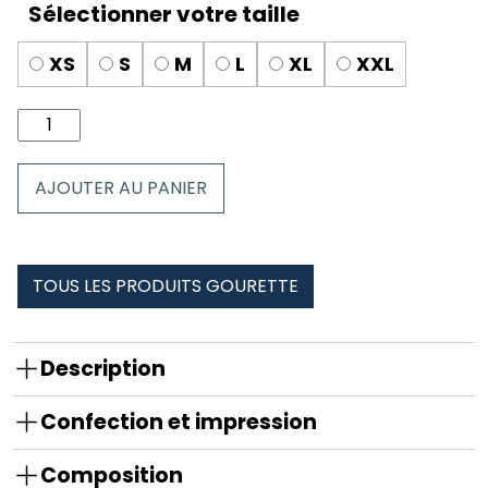
XS
S
M
L
XL
XXL
quantité
de
Boxer
AJOUTER AU PANIER
Homme
gourette
TOUS LES PRODUITS GOURETTE
Description
Confection et impression
Composition