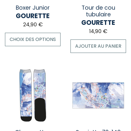
sur
la
Boxer Junior
Tour de cou
la
page
tubulaire
GOURETTE
page
du
GOURETTE
24,90
€
du
produit
14,90
€
produit
CHOIX DES OPTIONS
AJOUTER AU PANIER
Ce
produit
a
plusieurs
variations.
Les
options
peuvent
être
choisies
sur