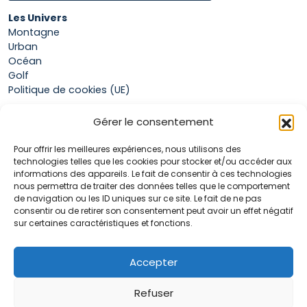
Les Univers
Montagne
Urban
Océan
Golf
Politique de cookies (UE)
Gérer le consentement
Boutique
Pour offrir les meilleures expériences, nous utilisons des
Mon compte
technologies telles que les cookies pour stocker et/ou accéder aux
Panier
informations des appareils. Le fait de consentir à ces technologies
Conditions générales de vente
nous permettra de traiter des données telles que le comportement
de navigation ou les ID uniques sur ce site. Le fait de ne pas
consentir ou de retirer son consentement peut avoir un effet négatif
sur certaines caractéristiques et fonctions.
Accueil
La marque Hop & Down
Contact
Accepter
Plan du site
Mentions légales
Refuser