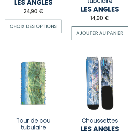
tubulaire
LES ANGLES
page
page
LES ANGLES
24,90
€
du
du
14,90
€
produit
produit
CHOIX DES OPTIONS
AJOUTER AU PANIER
Ce
produit
a
plusieurs
variations.
Les
options
peuvent
être
choisies
sur
la
Tour de cou
Chaussettes
page
tubulaire
LES ANGLES