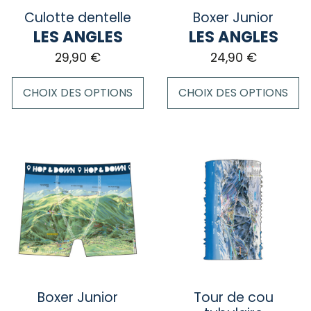
sur
la
Culotte dentelle
Boxer Junior
la
page
LES ANGLES
LES ANGLES
page
du
29,90
€
24,90
€
du
produit
produit
CHOIX DES OPTIONS
CHOIX DES OPTIONS
Ce
Ce
produit
produit
a
a
plusieurs
plusieurs
variations.
variations.
Les
Les
options
options
peuvent
peuvent
être
être
choisies
choisies
sur
sur
Boxer Junior
Tour de cou
la
la