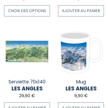
produit
CHOIX DES OPTIONS
AJOUTER AU PANIER
Ce
produit
a
plusieurs
variations.
Les
options
peuvent
être
choisies
sur
Serviette 70x140
Mug
la
LES ANGLES
LES ANGLES
page
29,90
€
9,90
€
du
produit
AJOUTER AU PANIER
AJOUTER AU PANIER