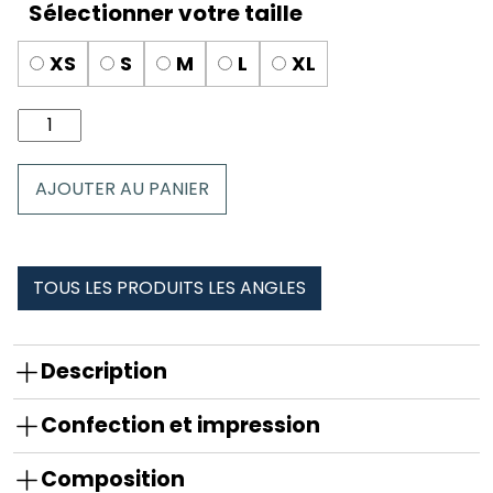
XS
S
M
L
XL
quantité
de
Culotte
AJOUTER AU PANIER
dentelle
les
angles
TOUS LES PRODUITS LES ANGLES
Description
Confection et impression
Composition