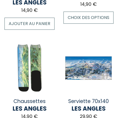
du
LES ANGLES
14,90
€
produit
14,90
€
CHOIX DES OPTIONS
AJOUTER AU PANIER
Ce
produit
a
plusieurs
variations.
Les
options
peuvent
être
choisies
sur
la
Chaussettes
Serviette 70x140
page
LES ANGLES
LES ANGLES
du
14,90
€
29,90
€