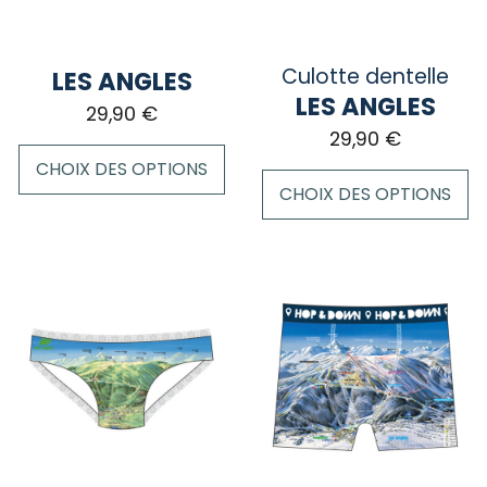
Culotte dentelle
LES ANGLES
LES ANGLES
29,90
€
29,90
€
CHOIX DES OPTIONS
CHOIX DES OPTIONS
Ce
Ce
produit
produit
a
a
plusieurs
plusieurs
variations.
variations.
Les
Les
options
options
peuvent
peuvent
être
être
choisies
choisies
sur