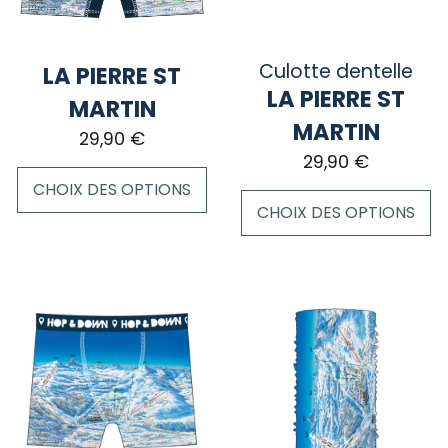
Culotte dentelle
LA PIERRE ST
LA PIERRE ST
MARTIN
MARTIN
29,90
€
29,90
€
CHOIX DES OPTIONS
CHOIX DES OPTIONS
Ce
Ce
produit
produit
a
a
plusieurs
plusieurs
variations.
variations.
Les
Les
options
options
peuvent
peuvent
être