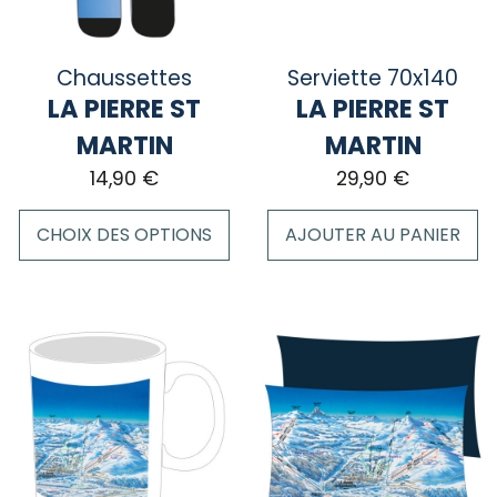
choisies
sur
la
Chaussettes
Serviette 70x140
page
LA PIERRE ST
LA PIERRE ST
du
MARTIN
MARTIN
produit
14,90
€
29,90
€
CHOIX DES OPTIONS
AJOUTER AU PANIER
Ce
produit
a
plusieurs
variations.
Les
options
peuvent