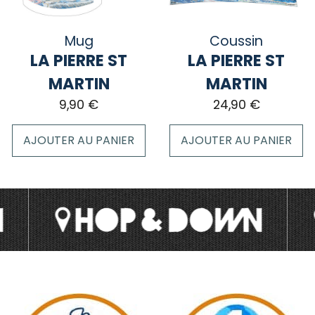
être
choisies
sur
Mug
Coussin
la
LA PIERRE ST
LA PIERRE ST
page
MARTIN
MARTIN
du
9,90
€
24,90
€
produit
AJOUTER AU PANIER
AJOUTER AU PANIER