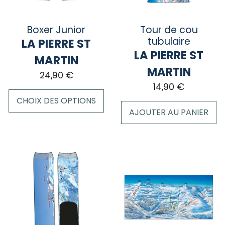
être
choisies
choisies
sur
sur
la
Boxer Junior
Tour de cou
la
page
tubulaire
LA PIERRE ST
page
du
LA PIERRE ST
MARTIN
du
produit
MARTIN
24,90
€
produit
14,90
€
CHOIX DES OPTIONS
AJOUTER AU PANIER
Ce
produit
a
plusieurs
variations.
Les
options
peuvent
être