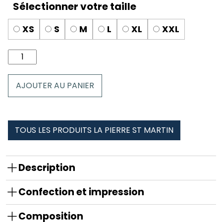
XS
S
M
L
XL
XXL
quantité
de
Boxer
AJOUTER AU PANIER
Homme
la
pierre
st
TOUS LES PRODUITS LA PIERRE ST MARTIN
martin
Description
Confection et impression
Composition