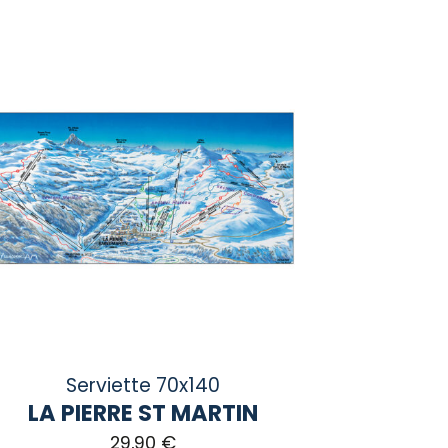
duit
sieurs
iations.
ions
vent
e
isies
ge
duit
Serviette 70x140
LA PIERRE ST MARTIN
29,90
€