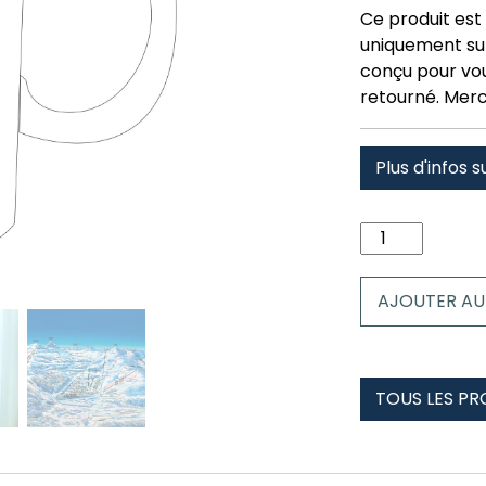
Ce produit est 
uniquement su
conçu pour vous
retourné. Merc
Plus d'infos s
quantité
de
Mug
AJOUTER AU
la
pierre
st
martin
TOUS LES PR