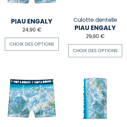
Culotte dentelle
PIAU ENGALY
PIAU ENGALY
24,90
€
29,90
€
CHOIX DES OPTIONS
CHOIX DES OPTIONS
Ce
Ce
produit
produit
a
a
plusieurs
plusieurs
variations.
variations.
Les
Les
options
options
peuvent
peuvent
être
être
choisies
choisies
sur