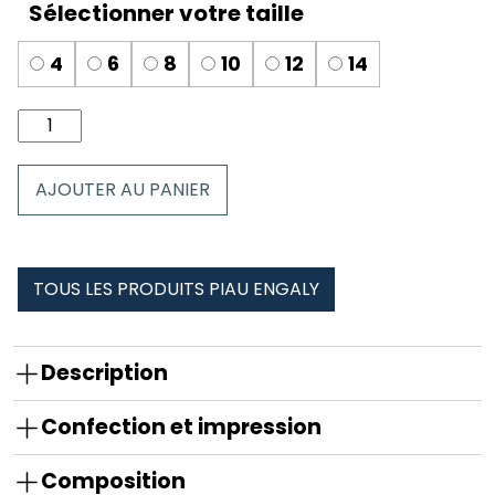
4
6
8
10
12
14
quantité
de
Boxer
AJOUTER AU PANIER
enfant
piau
engaly
TOUS LES PRODUITS PIAU ENGALY
Description
Confection et impression
Composition