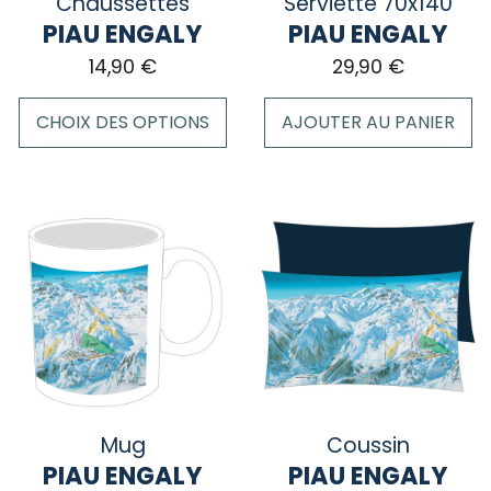
Chaussettes
Serviette 70x140
page
PIAU ENGALY
PIAU ENGALY
du
14,90
€
29,90
€
produit
CHOIX DES OPTIONS
AJOUTER AU PANIER
Ce
produit
a
plusieurs
variations.
Les
options
peuvent
être
choisies
sur
Mug
Coussin
la
PIAU ENGALY
PIAU ENGALY