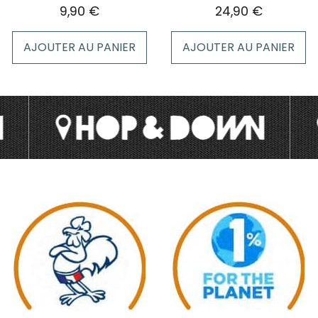
page
9,90
€
24,90
€
du
produit
AJOUTER AU PANIER
AJOUTER AU PANIER