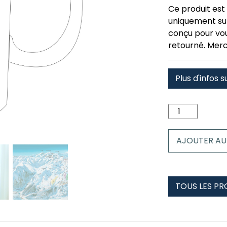
Ce produit est 
uniquement su
conçu pour vous
retourné. Merc
Plus d'infos s
quantité
de
Mug
AJOUTER AU
piau
engaly
TOUS LES PR