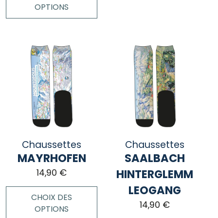
OPTIONS
produit
a
Ce
plusieurs
produit
variations.
a
Les
plusieurs
options
variations.
peuvent
Les
être
options
choisies
peuvent
sur
être
la
choisies
page
Chaussettes
Chaussettes
sur
du
MAYRHOFEN
SAALBACH
la
produit
page
HINTERGLEMM
14,90
€
du
LEOGANG
produit
CHOIX DES
14,90
€
OPTIONS