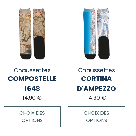
produit
produit
a
a
plusieurs
plusieurs
variations.
variations.
Les
Les
options
options
peuvent
peuvent
être
être
choisies
choisies
Chaussettes
Chaussettes
sur
sur
COMPOSTELLE
CORTINA
la
la
page
page
1648
D'AMPEZZO
du
du
14,90
€
14,90
€
produit
produit
CHOIX DES
CHOIX DES
OPTIONS
OPTIONS
Ce
Ce