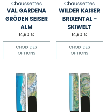
la
Chaussettes
Chaussettes
sur
page
VAL GARDENA
WILDER KAISER
la
du
page
GRÖDEN SEISER
BRIXENTAL -
produit
du
ALM
SKIWELT
produit
14,90
€
14,90
€
CHOIX DES
CHOIX DES
OPTIONS
OPTIONS
Ce
Ce
produit
produit
a
a
plusieurs
plusieurs
variations.
variations.
Les
Les
options
options
peuvent
peuvent