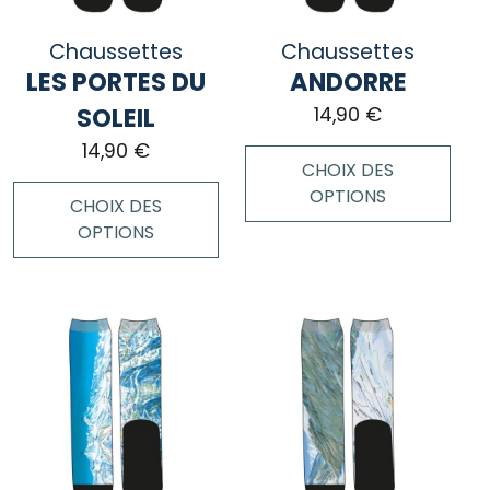
être
sur
choisies
la
Chaussettes
Chaussettes
sur
page
LES PORTES DU
ANDORRE
la
du
page
SOLEIL
14,90
€
produit
du
14,90
€
produit
CHOIX DES
OPTIONS
CHOIX DES
OPTIONS
Ce
produit
Ce
a
produit
plusieurs
a
variations.
plusieurs
Les
variations.
options
Les
peuvent
options
être
peuvent
choisies