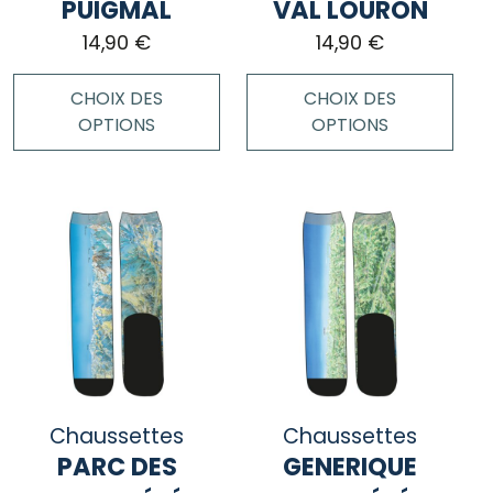
page
PUIGMAL
VAL LOURON
la
du
page
14,90
€
14,90
€
produit
du
produit
CHOIX DES
CHOIX DES
OPTIONS
OPTIONS
Ce
Ce
produit
produit
a
a
plusieurs
plusieurs
variations.
variations.
Les
Les
options
options
peuvent
peuvent
être
être
choisies
choisies
Chaussettes
Chaussettes
sur
sur
PARC DES
GENERIQUE
la
la