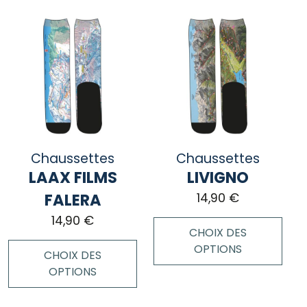
plusieurs
produit
variations.
a
Les
plusieurs
options
variations.
peuvent
Les
être
options
choisies
peuvent
sur
être
la
choisies
page
Chaussettes
Chaussettes
sur
du
LAAX FILMS
LIVIGNO
la
produit
page
FALERA
14,90
€
du
14,90
€
produit
CHOIX DES
OPTIONS
CHOIX DES
OPTIONS
Ce
produit
Ce