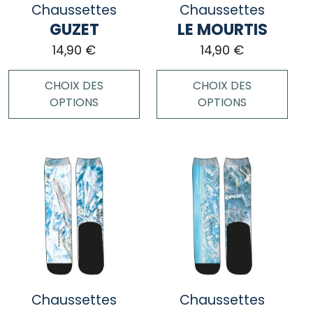
Chaussettes
Chaussettes
sur
sur
GUZET
LE MOURTIS
la
la
page
page
14,90
€
14,90
€
du
du
produit
produit
CHOIX DES
CHOIX DES
OPTIONS
OPTIONS
Ce
Ce
produit
produit
a
a
plusieurs
plusieurs
variations.
variations.
Les
Les
options
options
peuvent
peuvent
être
être
choisies
choisies
Chaussettes
Chaussettes
sur
sur