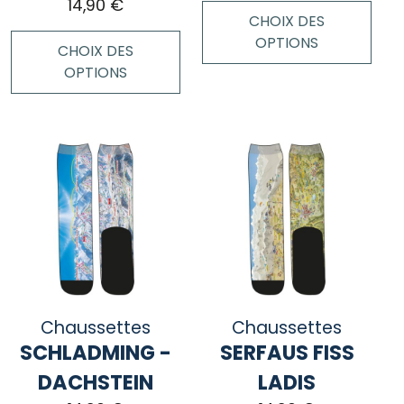
14,90
€
CHOIX DES
OPTIONS
CHOIX DES
OPTIONS
Ce
produit
Ce
a
produit
plusieurs
a
variations.
plusieurs
Les
variations.
options
Les
peuvent
options
être
peuvent
choisies
être
sur
choisies
Chaussettes
la
Chaussettes
sur
page
SCHLADMING -
SERFAUS FISS
la
du
page
DACHSTEIN
LADIS
produit
du