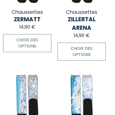
être
être
choisies
choisies
Chaussettes
Chaussettes
sur
sur
ZERMATT
ZILLERTAL
la
la
page
page
ARENA
14,90
€
du
du
14,90
€
produit
produit
CHOIX DES
OPTIONS
CHOIX DES
OPTIONS
Ce
produit
Ce
a
produit
plusieurs
a
variations.
plusieurs
Les
variations.
options
Les
peuvent
options
être
peuvent
choisies