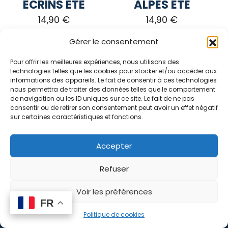
page
page
ECRINS ÉTÉ
ALPES ÉTÉ
du
du
14,90
€
14,90
€
produit
produit
Gérer le consentement
CHOIX DES
CHOIX DES
OPTIONS
OPTIONS
Pour offrir les meilleures expériences, nous utilisons des
technologies telles que les cookies pour stocker et/ou accéder aux
informations des appareils. Le fait de consentir à ces technologies
Ce
Ce
nous permettra de traiter des données telles que le comportement
produit
produit
de navigation ou les ID uniques sur ce site. Le fait de ne pas
a
a
consentir ou de retirer son consentement peut avoir un effet négatif
sur certaines caractéristiques et fonctions.
plusieurs
plusieurs
variations.
variations.
Les
Les
Accepter
options
options
peuvent
peuvent
Refuser
être
être
Voir les préférences
choisies
choisies
Chaussettes
Chaussettes
FR
FR
sur
sur
0
PAYS TOY
LES 3 VALLÉES
Politique de cookies
la
la