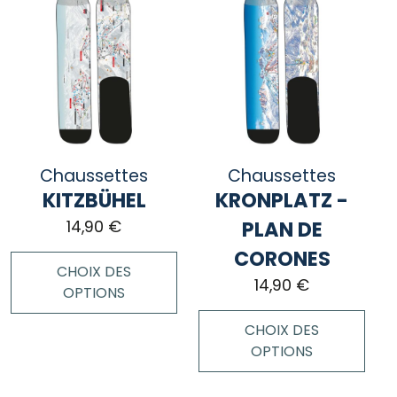
a
a
plusieurs
plusieurs
variations.
variations.
Les
Les
options
options
peuvent
peuvent
être
être
choisies
choisies
Chaussettes
Chaussettes
sur
sur
KITZBÜHEL
KRONPLATZ -
la
la
page
page
PLAN DE
14,90
€
du
du
CORONES
produit
produit
CHOIX DES
14,90
€
OPTIONS
CHOIX DES
Ce
OPTIONS
produit
a
Ce