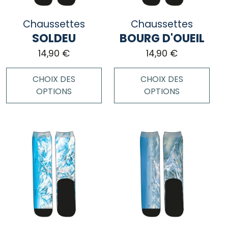
être
sur
choisies
Chaussettes
la
Chaussettes
sur
page
SOLDEU
BOURG D'OUEIL
la
du
page
14,90
€
14,90
€
produit
du
produit
CHOIX DES
CHOIX DES
OPTIONS
OPTIONS
Ce
Ce
produit
produit
a
a
plusieurs
plusieurs
variations.
variations.
Les
Les
options
options
peuvent
peuvent
être
être
choisies
choisies