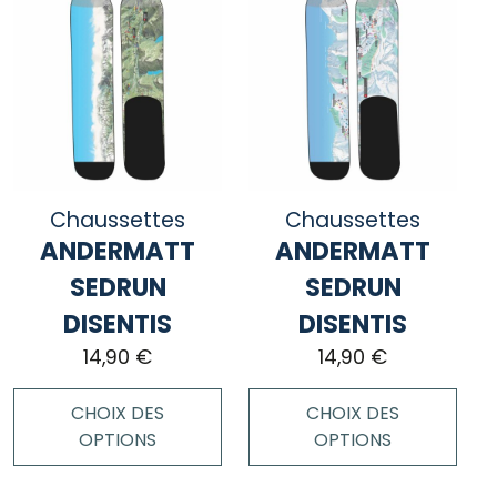
a
a
plusieurs
plusieurs
variations.
variations.
Les
Les
options
options
peuvent
peuvent
être
être
choisies
choisies
Chaussettes
Chaussettes
sur
sur
ANDERMATT
ANDERMATT
la
la
page
page
SEDRUN
SEDRUN
du
du
DISENTIS
DISENTIS
produit
produit
14,90
€
14,90
€
CHOIX DES
CHOIX DES
OPTIONS
OPTIONS
Ce
Ce