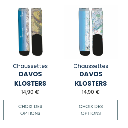
produit
produit
a
a
plusieurs
plusieurs
variations.
variations.
Les
Les
options
options
peuvent
peuvent
être
être
choisies
choisies
Chaussettes
Chaussettes
sur
sur
DAVOS
DAVOS
la
la
page
page
KLOSTERS
KLOSTERS
du
du
14,90
€
14,90
€
produit
produit
CHOIX DES
CHOIX DES
OPTIONS
OPTIONS
Ce
Ce