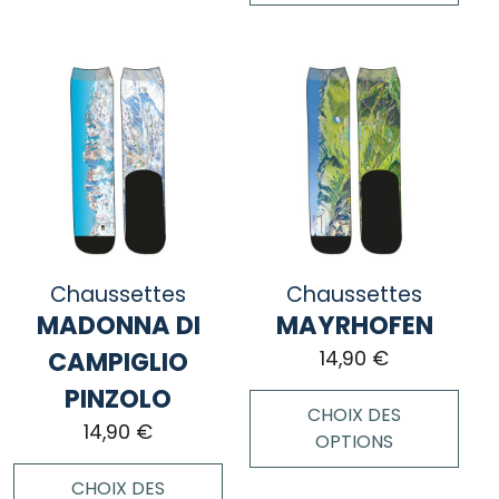
a
Ce
plusieurs
produit
variations.
a
Les
plusieurs
options
variations.
peuvent
Les
être
options
choisies
peuvent
sur
être
la
choisies
page
Chaussettes
Chaussettes
sur
du
MADONNA DI
MAYRHOFEN
la
produit
page
CAMPIGLIO
14,90
€
du
PINZOLO
produit
CHOIX DES
14,90
€
OPTIONS
CHOIX DES
Ce