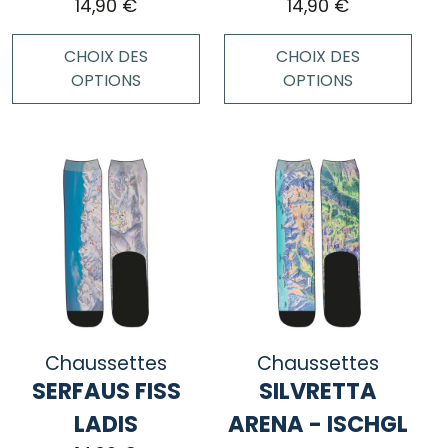
14,90
€
14,90
€
produit
CHOIX DES
CHOIX DES
OPTIONS
OPTIONS
Ce
Ce
produit
produit
a
a
plusieurs
plusieurs
variations.
variations.
Les
Les
options
options
peuvent
peuvent
être
être
choisies
choisies
Chaussettes
Chaussettes
sur
sur
SERFAUS FISS
SILVRETTA
la
la
page
page
LADIS
ARENA - ISCHGL
du
du