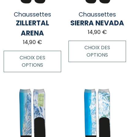
être
sur
choisies
la
Chaussettes
Chaussettes
sur
page
ZILLERTAL
SIERRA NEVADA
la
du
page
ARENA
14,90
€
produit
du
14,90
€
produit
CHOIX DES
OPTIONS
CHOIX DES
OPTIONS
Ce
produit
Ce
a
produit
plusieurs
a
variations.
plusieurs
Les
variations.
options
Les
peuvent
options
être
peuvent
choisies