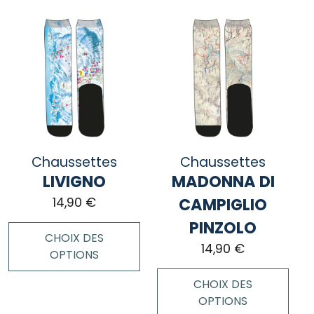
a
produit
plusieurs
a
variations.
plusieurs
Les
variations.
options
Les
peuvent
options
être
peuvent
choisies
être
sur
choisies
Chaussettes
la
Chaussettes
sur
page
LIVIGNO
MADONNA DI
la
du
page
CAMPIGLIO
14,90
€
produit
du
PINZOLO
produit
CHOIX DES
14,90
€
OPTIONS
CHOIX DES
Ce
OPTIONS
produit