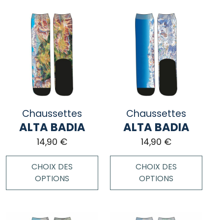
produit
produit
a
a
plusieurs
plusieurs
variations.
variations.
Les
Les
options
options
peuvent
peuvent
être
être
choisies
choisies
Chaussettes
Chaussettes
sur
sur
ALTA BADIA
ALTA BADIA
la
la
page
page
14,90
€
14,90
€
du
du
produit
produit
CHOIX DES
CHOIX DES
OPTIONS
OPTIONS
Ce
Ce
produit
produit