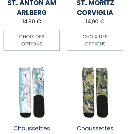
page
ST. ANTON AM
ST. MORITZ
la
du
page
ARLBERG
CORVIGLIA
produit
du
14,90
€
14,90
€
produit
CHOIX DES
CHOIX DES
OPTIONS
OPTIONS
Ce
Ce
produit
produit
a
a
plusieurs
plusieurs
variations.
variations.
Les
Les
options
options
peuvent
peuvent
être
être
choisies
choisies
Chaussettes
Chaussettes
sur
sur