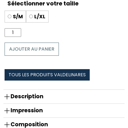
S/M
L/XL
quantité
de
Chaussettes
AJOUTER AU PANIER
valdelinares
TOUS LES PRODUITS VALDELINARES
Description
Impression
Composition