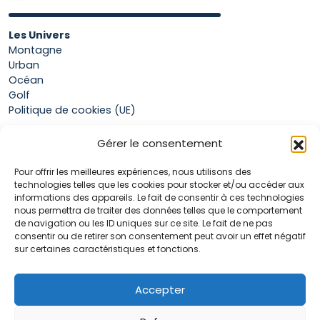
Les Univers
Montagne
Urban
Océan
Golf
Politique de cookies (UE)
Gérer le consentement
Boutique
Pour offrir les meilleures expériences, nous utilisons des
Mon compte
technologies telles que les cookies pour stocker et/ou accéder aux
Panier
informations des appareils. Le fait de consentir à ces technologies
Conditions générales de vente
nous permettra de traiter des données telles que le comportement
de navigation ou les ID uniques sur ce site. Le fait de ne pas
consentir ou de retirer son consentement peut avoir un effet négatif
sur certaines caractéristiques et fonctions.
Accueil
La marque Hop & Down
Contact
Accepter
Plan du site
Mentions légales