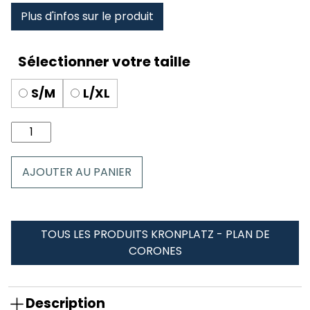
Plus d'infos sur le produit
S/M
L/XL
quantité
de
Chaussettes
AJOUTER AU PANIER
Kronplatz
-
Plan
de
TOUS LES PRODUITS KRONPLATZ - PLAN DE
Corones
CORONES
Description