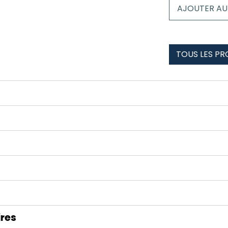
Chaussettes
AJOUTER AU
Sölden
TOUS LES PR
res