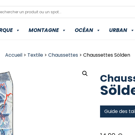
RQUE
MONTAGNE
OCÉAN
URBAN
Accueil
>
Textile
>
Chaussettes
> Chaussettes Sölden
Chauss
Söld
Guide des tai