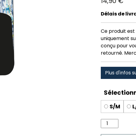
14,90
€
Délais de liv
Ce produit est 
uniquement su
conçu pour vous
retourné. Merc
Plus d'infos s
S/M
L
quantité
de