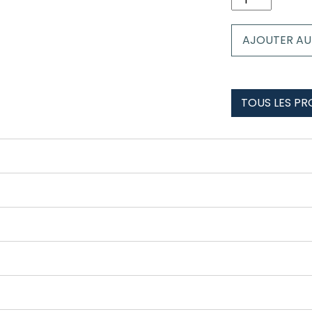
de
Chaussettes
AJOUTER AU
la
thuile
-
la
TOUS LES PRO
rosiere