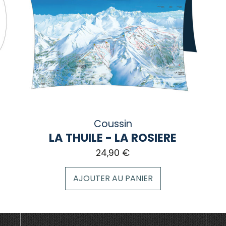
options
peuvent
être
choisies
sur
la
page
du
produit
Coussin
LA THUILE - LA ROSIERE
24,90
€
AJOUTER AU PANIER