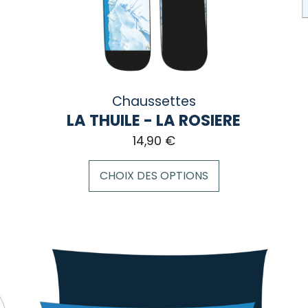
sur
sur
la
la
page
pa
du
du
produit
pro
Chaussettes
LA THUILE - LA ROSIERE
14,90
€
CHOIX DES OPTIONS
Ce
produit
a
plusieurs
variations.
Les