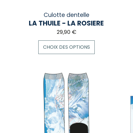
Culotte dentelle
LA THUILE - LA ROSIERE
29,90
€
CHOIX DES OPTIONS
Ce
Ce
produit
pro
a
a
plusieurs
plu
variations.
var
Les
Les
options
opt
peuvent
peu
être
êtr
choisies
cho