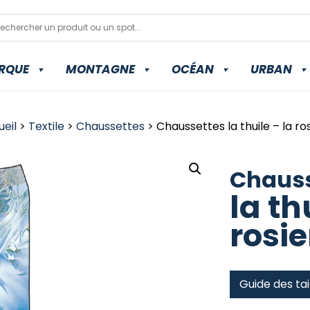
RQUE
MONTAGNE
OCÉAN
URBAN
eil
>
Textile
>
Chaussettes
> Chaussettes la thuile – la ro
Chauss
la th
rosie
Guide des tai