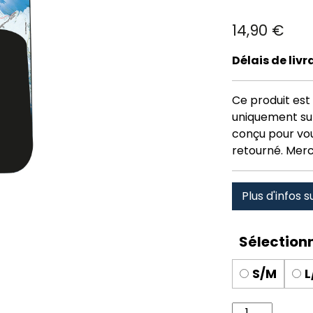
14,90
€
Délais de liv
Ce produit est 
uniquement su
conçu pour vous
retourné. Merc
Plus d'infos s
S/M
L
quantité