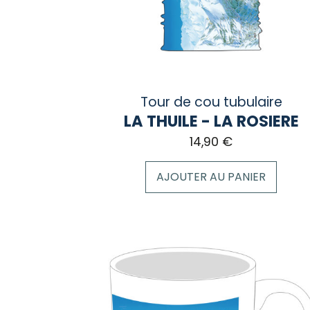
la
page
du
produit
Tour de cou tubulaire
LA THUILE - LA ROSIERE
14,90
€
AJOUTER AU PANIER