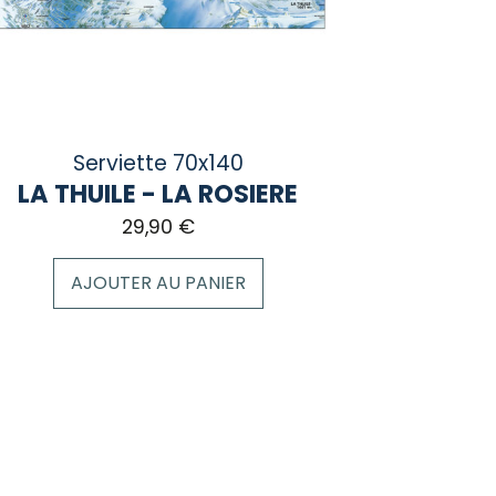
ge
duit
Serviette 70x140
LA THUILE - LA ROSIERE
29,90
€
AJOUTER AU PANIER