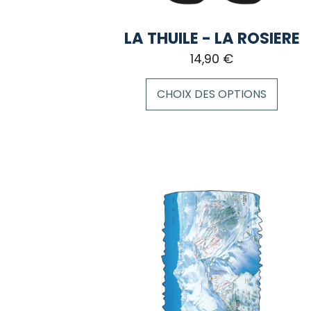
LA THUILE - LA ROSIERE
14,90
€
CHOIX DES OPTIONS
Ce
produit
a
plusieurs
variations.
Les
options
peuvent
être
choisies
sur