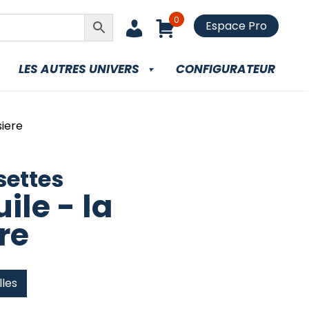
0
Espace Pro
LES AUTRES UNIVERS
CONFIGURATEUR
siere
ettes
uile - la
re
lles