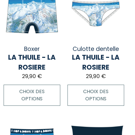
Boxer
Culotte dentelle
LA THUILE - LA
LA THUILE - LA
ROSIERE
ROSIERE
29,90
€
29,90
€
CHOIX DES
CHOIX DES
OPTIONS
OPTIONS
Ce
Ce
produit
produit
a
a