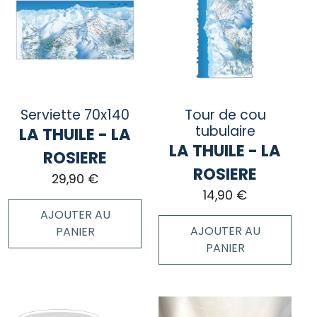
plusieurs
variations.
Les
options
peuvent
être
choisies
Serviette 70x140
Tour de cou
sur
tubulaire
LA THUILE - LA
la
LA THUILE - LA
page
ROSIERE
du
ROSIERE
29,90
€
produit
14,90
€
AJOUTER AU
AJOUTER AU
PANIER
PANIER