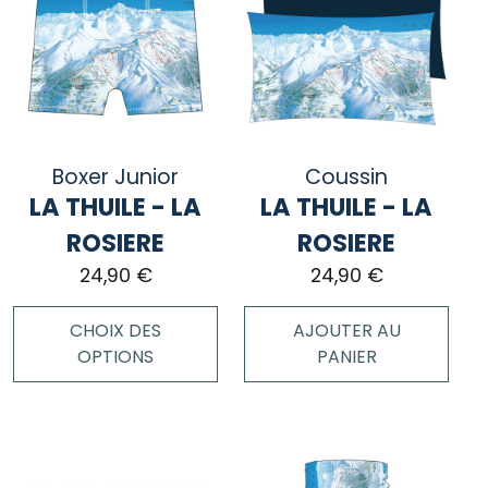
plusieurs
plusieurs
variations.
variations.
Les
Les
options
options
peuvent
peuvent
être
être
choisies
choisies
Boxer Junior
Coussin
sur
sur
LA THUILE - LA
LA THUILE - LA
la
la
page
page
ROSIERE
ROSIERE
du
du
24,90
€
24,90
€
produit
produit
CHOIX DES
AJOUTER AU
OPTIONS
PANIER
Ce
produit
a