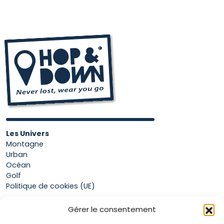
a
plusieurs
variations.
Les
options
peuvent
être
choisies
sur
la
page
Les Univers
du
Montagne
Urban
produit
Océan
Golf
Politique de cookies (UE)
Gérer le consentement
Boutique