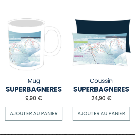
Ce
produit
a
plusieurs
variations.
Les
options
peuvent
être
choisies
sur
Mug
Coussin
la
SUPERBAGNERES
SUPERBAGNERES
page
9,90
€
24,90
€
du
produit
AJOUTER AU PANIER
AJOUTER AU PANIER