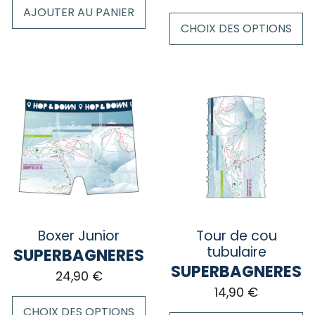
AJOUTER AU PANIER
CHOIX DES OPTIONS
Ce
produit
a
plusieurs
variations.
Les
options
peuvent
être
choisies
sur
Boxer Junior
Tour de cou
la
tubulaire
SUPERBAGNERES
page
SUPERBAGNERES
24,90
€
du
14,90
€
produit
CHOIX DES OPTIONS