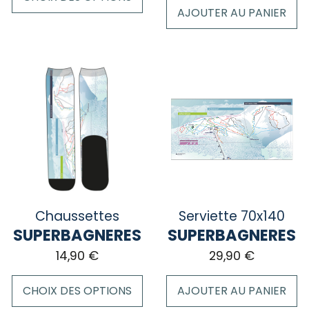
AJOUTER AU PANIER
Ce
produit
a
plusieurs
variations.
Les
options
peuvent
être
choisies
sur
la
Chaussettes
Serviette 70x140
page
SUPERBAGNERES
SUPERBAGNERES
du
14,90
€
29,90
€
produit
CHOIX DES OPTIONS
AJOUTER AU PANIER