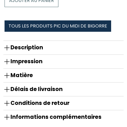
AJOUTER AU PANIER
pic
du
midi
de
TOUS LES PRODUITS PIC DU MIDI DE BIGORRE
bigorre
Description
Impression
Matière
Délais de livraison
Conditions de retour
Informations complémentaires