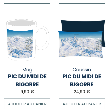
Ce
produit
a
plusieurs
variations.
Les
options
peuvent
être
choisies
sur
Mug
Coussin
la
PIC DU MIDI DE
PIC DU MIDI DE
page
BIGORRE
BIGORRE
du
9,90
€
24,90
€
produit
AJOUTER AU PANIER
AJOUTER AU PANIER