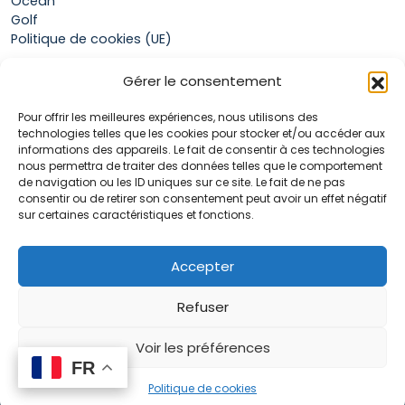
Océan
Golf
Politique de cookies (UE)
Gérer le consentement
Boutique
Pour offrir les meilleures expériences, nous utilisons des
Mon compte
technologies telles que les cookies pour stocker et/ou accéder aux
Panier
informations des appareils. Le fait de consentir à ces technologies
Conditions générales de vente
nous permettra de traiter des données telles que le comportement
de navigation ou les ID uniques sur ce site. Le fait de ne pas
consentir ou de retirer son consentement peut avoir un effet négatif
sur certaines caractéristiques et fonctions.
Accueil
La marque Hop & Down
Contact
Accepter
Plan du site
Mentions légales
Refuser
Voir les préférences
FR
FR
0
Politique de cookies