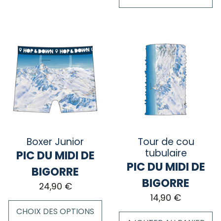
Ce
produit
a
plusieurs
variations.
Les
options
peuvent
être
choisies
sur
Boxer Junior
Tour de cou
la
tubulaire
PIC DU MIDI DE
page
PIC DU MIDI DE
BIGORRE
du
BIGORRE
24,90
€
produit
14,90
€
CHOIX DES OPTIONS