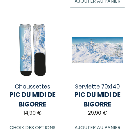
AJOUTER AU PANIER
Ce
produit
a
plusieurs
variations.
Les
options
peuvent
être
choisies
sur
la
Chaussettes
Serviette 70x140
page
PIC DU MIDI DE
PIC DU MIDI DE
du
BIGORRE
BIGORRE
produit
14,90
€
29,90
€
CHOIX DES OPTIONS
AJOUTER AU PANIER