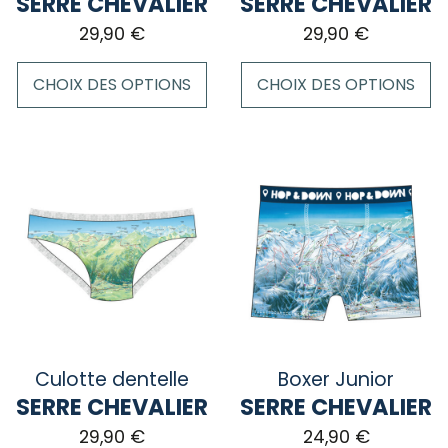
SERRE CHEVALIER
SERRE CHEVALIER
page
du
29,90
€
29,90
€
du
produit
produit
CHOIX DES OPTIONS
CHOIX DES OPTIONS
Ce
Ce
produit
produit
a
a
plusieurs
plusieurs
variations.
variations.
Les
Les
options
options
peuvent
peuvent
être
être
choisies
choisies
sur
sur
Culotte dentelle
Boxer Junior
la
la
SERRE CHEVALIER
SERRE CHEVALIER
page
page
29,90
€
24,90
€
du
du