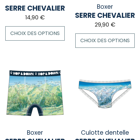
Boxer
SERRE CHEVALIER
SERRE CHEVALIER
14,90
€
29,90
€
CHOIX DES OPTIONS
CHOIX DES OPTIONS
Ce
Ce
produit
produit
a
a
plusieurs
plusieurs
variations.
variations.
Les
Les
options
options
peuvent
peuvent
être
être
choisies
choisies
sur
sur
la
Boxer
Culotte dentelle
la
page