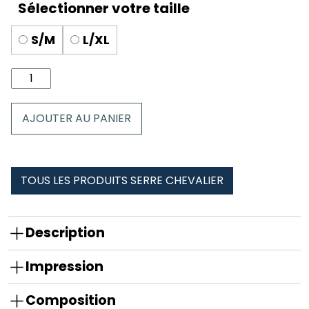
S/M
L/XL
quantité
de
Chaussettes
AJOUTER AU PANIER
serre
chevalier
TOUS LES PRODUITS SERRE CHEVALIER
Description
Impression
Composition