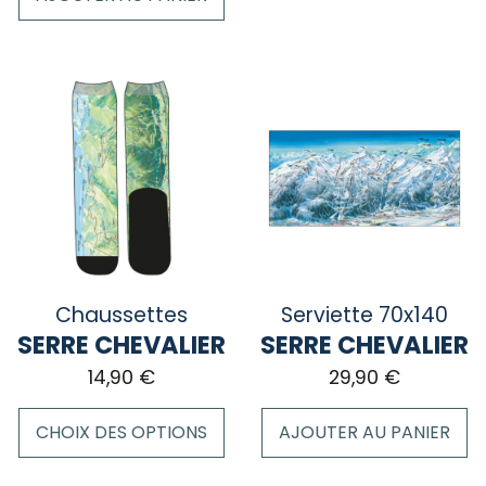
Ce
produit
a
plusieurs
variations.
Les
options
peuvent
être
choisies
sur
la
Chaussettes
Serviette 70x140
page
SERRE CHEVALIER
SERRE CHEVALIER
du
14,90
€
29,90
€
produit
CHOIX DES OPTIONS
AJOUTER AU PANIER