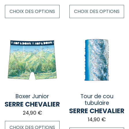
produit
produit
CHOIX DES OPTIONS
CHOIX DES OPTIONS
Ce
Ce
produit
produit
a
a
plusieurs
plusieurs
variations.
variations.
Les
Les
options
options
peuvent
peuvent
être
être
choisies
choisies
sur
sur
Boxer Junior
Tour de cou
la
la
tubulaire
SERRE CHEVALIER
page
page
SERRE CHEVALIER
24,90
€
du
du
14,90
€
produit
produit
CHOIX DES OPTIONS