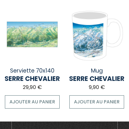
Ce
produit
a
plusieurs
variations.
Les
options
peuvent
être
choisies
sur
Serviette 70x140
Mug
la
SERRE CHEVALIER
SERRE CHEVALIER
page
29,90
€
9,90
€
du
produit
AJOUTER AU PANIER
AJOUTER AU PANIER