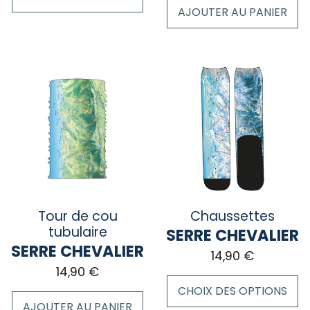
AJOUTER AU PANIER
Ce
produit
a
plusieurs
variations.
Les
options
peuvent
être
choisies
sur
la
Tour de cou
Chaussettes
page
tubulaire
SERRE CHEVALIER
du
SERRE CHEVALIER
14,90
€
produit
14,90
€
CHOIX DES OPTIONS
AJOUTER AU PANIER