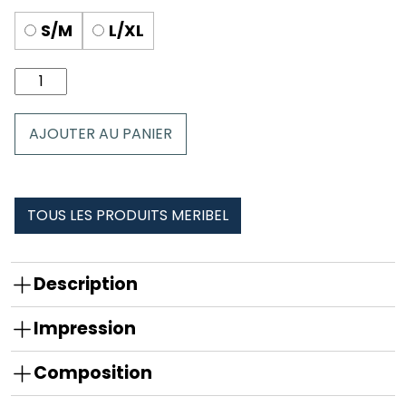
S/M
L/XL
quantité
de
Chaussettes
AJOUTER AU PANIER
meribel
TOUS LES PRODUITS MERIBEL
Description
Impression
Composition