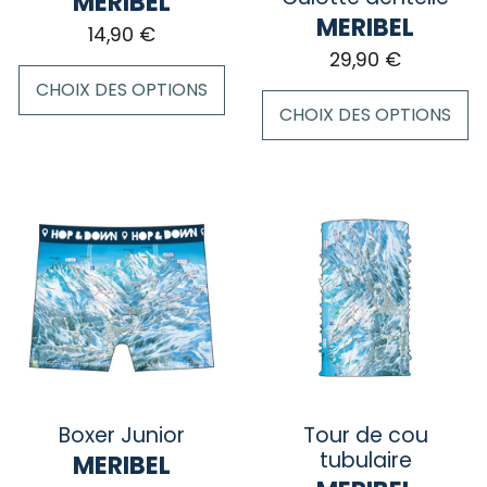
MERIBEL
MERIBEL
14,90
€
29,90
€
CHOIX DES OPTIONS
CHOIX DES OPTIONS
Ce
Ce
produit
produit
a
a
plusieurs
plusieurs
variations.
variations.
Les
Les
options
options
peuvent
peuvent
être
être
choisies
choisies
sur
sur
la
Boxer Junior
Tour de cou
la
page
tubulaire
MERIBEL
page
du