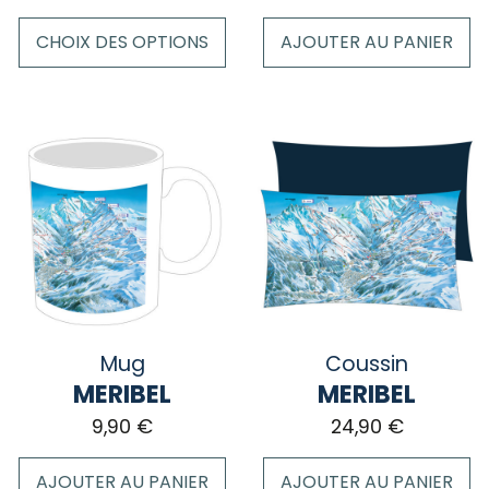
CHOIX DES OPTIONS
AJOUTER AU PANIER
Ce
produit
a
plusieurs
variations.
Les
options
peuvent
être
choisies
sur
Mug
Coussin
la
MERIBEL
MERIBEL
page
9,90
€
24,90
€
du
produit
AJOUTER AU PANIER
AJOUTER AU PANIER