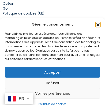
Océan
Golf
Politique de cookies (UE)
Gérer le consentement
Boutique
Pour offrir les meilleures expériences, nous utilisons des
Mon compte
technologies telles que les cookies pour stocker et/ou accéder aux
Panier
informations des appareils. Le fait de consentir à ces technologies
Conditions générales de vente
nous permettra de traiter des données telles que le comportement
de navigation ou les ID uniques sur ce site. Le fait de ne pas
consentir ou de retirer son consentement peut avoir un effet négatif
sur certaines caractéristiques et fonctions.
Accueil
La marque Hop & Down
Contact
Accepter
Plan du site
Mentions légales
Refuser
Voir les préférences
FR
FR
0
Politique de cookies