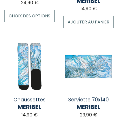
MERIBEL
24,90
€
du
produit
14,90
€
produit
CHOIX DES OPTIONS
AJOUTER AU PANIER
Ce
produit
a
plusieurs
variations.
Les
options
peuvent
être
choisies
sur
la
Chaussettes
Serviette 70x140
page
MERIBEL
MERIBEL
du
14,90
€
29,90
€
produit