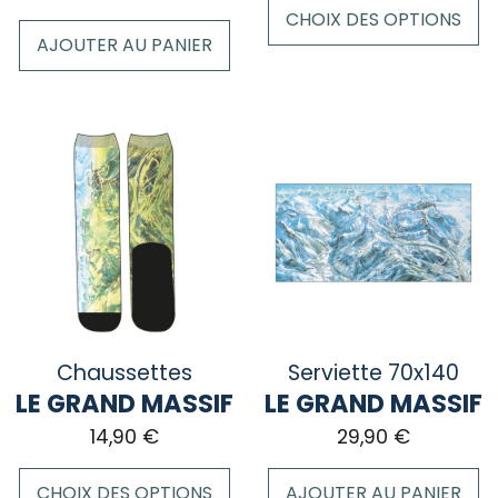
CHOIX DES OPTIONS
AJOUTER AU PANIER
Ce
produit
a
plusieurs
variations.
Les
options
peuvent
être
choisies
sur
la
Chaussettes
Serviette 70x140
page
LE GRAND MASSIF
LE GRAND MASSIF
du
14,90
€
29,90
€
produit
CHOIX DES OPTIONS
AJOUTER AU PANIER