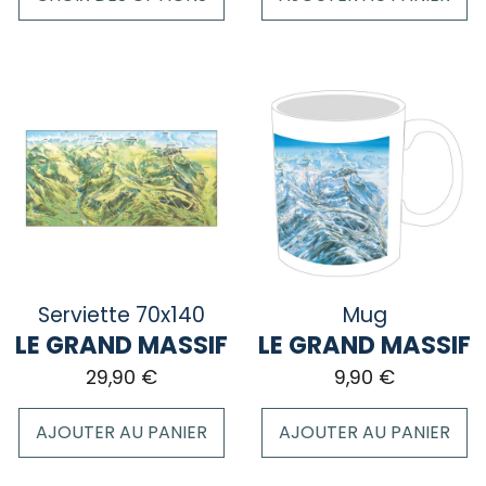
Ce
produit
a
plusieurs
variations.
Les
options
peuvent
être
choisies
sur
Serviette 70x140
Mug
la
LE GRAND MASSIF
LE GRAND MASSIF
page
29,90
€
9,90
€
du
produit
AJOUTER AU PANIER
AJOUTER AU PANIER