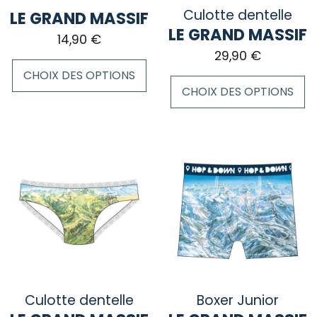
Culotte dentelle
LE GRAND MASSIF
LE GRAND MASSIF
14,90
€
29,90
€
CHOIX DES OPTIONS
CHOIX DES OPTIONS
Ce
Ce
produit
produit
a
a
plusieurs
plusieurs
variations.
variations.
Les
Les
options
options
peuvent
peuvent
être
être
choisies
choisies
sur
sur
la
Culotte dentelle
Boxer Junior
la
page