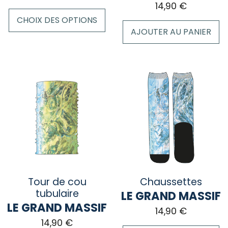
14,90
€
produit
produit
CHOIX DES OPTIONS
AJOUTER AU PANIER
Ce
produit
a
plusieurs
variations.
Les
options
peuvent
être
choisies
sur
la
Tour de cou
Chaussettes
page
tubulaire
LE GRAND MASSIF
du
LE GRAND MASSIF
14,90
€
produit
14,90
€