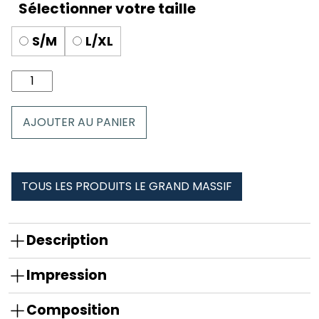
S/M
L/XL
quantité
de
Chaussettes
AJOUTER AU PANIER
le
grand
massif
TOUS LES PRODUITS LE GRAND MASSIF
Description
Impression
Composition