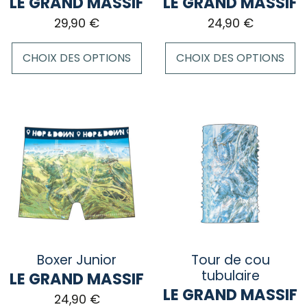
LE GRAND MASSIF
LE GRAND MASSIF
page
du
29,90
€
24,90
€
du
produit
produit
CHOIX DES OPTIONS
CHOIX DES OPTIONS
Ce
Ce
produit
produit
a
a
plusieurs
plusieurs
variations.
variations.
Les
Les
options
options
peuvent
peuvent
être
être
choisies
choisies
sur
sur
Boxer Junior
Tour de cou
la
la
tubulaire
LE GRAND MASSIF
page
page
LE GRAND MASSIF
24,90
€
du
du