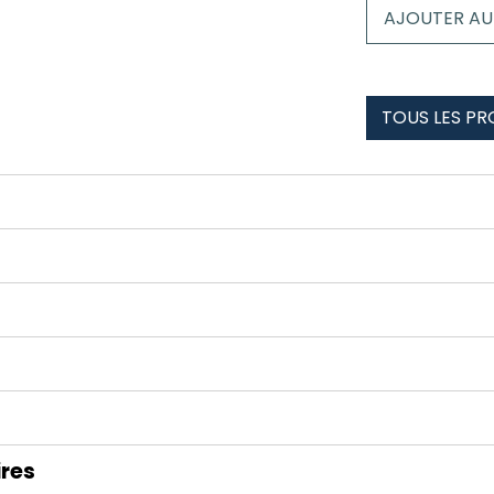
Chaussettes
AJOUTER AU
bernex
TOUS LES PR
res