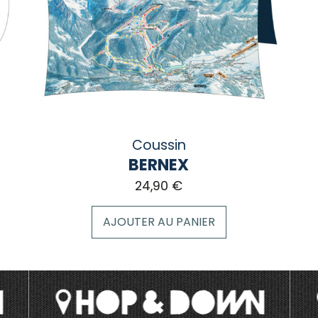
être
choisies
sur
la
page
du
produit
Coussin
BERNEX
24,90
€
AJOUTER AU PANIER