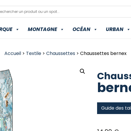
RQUE
MONTAGNE
OCÉAN
URBAN
Accueil
>
Textile
>
Chaussettes
> Chaussettes bernex
Chauss
bern
Guide des tai