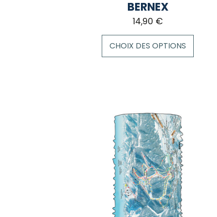
BERNEX
14,90
€
CHOIX DES OPTIONS
Ce
produit
a
plusieurs
variations.
Les
options
peuvent
être
choisies
sur
la
page