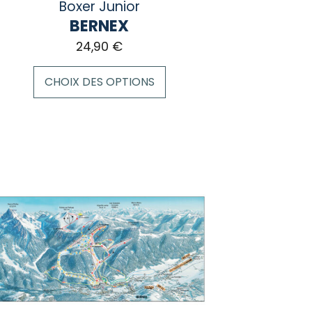
Boxer Junior
BERNEX
24,90
€
CHOIX DES OPTIONS
duit
sieurs
iations.
ions
vent
e
isies