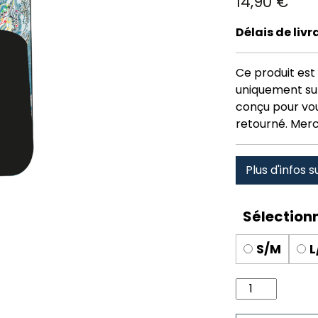
14,90
€
Délais de liv
Ce produit est 
uniquement su
conçu pour vous
retourné. Merc
Plus d'infos s
S/M
L
quantité
de