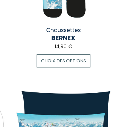
page
pa
du
du
produit
pro
Chaussettes
BERNEX
14,90
€
CHOIX DES OPTIONS
Ce
produit
a
plusieurs
variations.
Les
options
peuvent