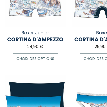
Boxer Junior
Boxe
CORTINA D'AMPEZZO
CORTINA D
24,90
€
29,90
CHOIX DES OPTIONS
CHOIX DES 
Ce
Ce
produit
produit
a
a
plusieurs
plusieurs
variations.
variations.
Les
Les
options
options