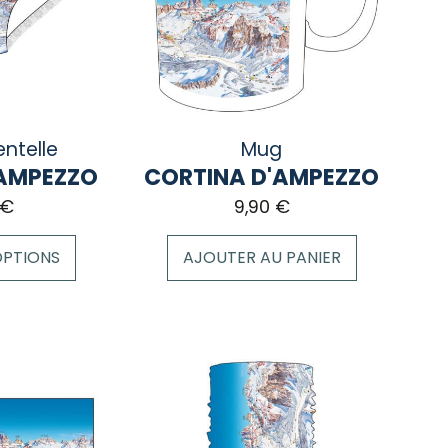
peuvent
être
choisies
sur
la
page
ntelle
Mug
du
'AMPEZZO
CORTINA D'AMPEZZO
produit
€
9,90
€
OPTIONS
AJOUTER AU PANIER