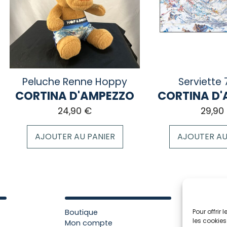
options
peuvent
être
choisies
sur
la
page
Peluche Renne Hoppy
Serviette 
du
CORTINA D'AMPEZZO
CORTINA D
produit
24,90
€
29,90
AJOUTER AU PANIER
AJOUTER AU
Boutique
Pour offrir
les cookies
Mon compte