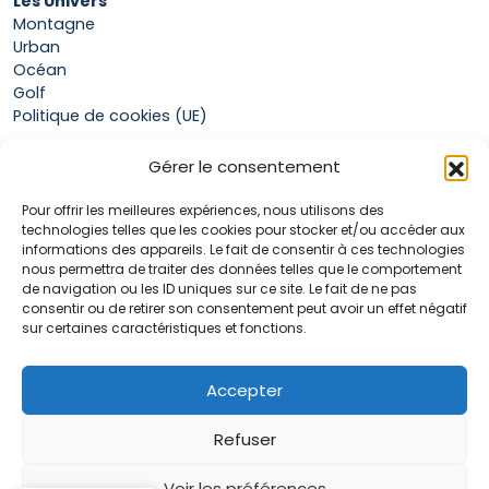
Les Univers
Montagne
Urban
Océan
Golf
Politique de cookies (UE)
Gérer le consentement
Boutique
Pour offrir les meilleures expériences, nous utilisons des
Mon compte
technologies telles que les cookies pour stocker et/ou accéder aux
Panier
informations des appareils. Le fait de consentir à ces technologies
Conditions générales de vente
nous permettra de traiter des données telles que le comportement
de navigation ou les ID uniques sur ce site. Le fait de ne pas
consentir ou de retirer son consentement peut avoir un effet négatif
sur certaines caractéristiques et fonctions.
Accueil
La marque Hop & Down
Contact
Accepter
Plan du site
Mentions légales
Refuser
Voir les préférences