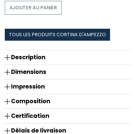
Coussin
AJOUTER AU PANIER
Cortina
d'ampezzo
TOUS LES PRODUITS CORTINA D'AMPEZZO
Description
Dimensions
Impression
Composition
Certification
Délais de livraison