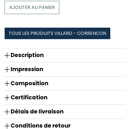
Tour
AJOUTER AU PANIER
de
cou
tubulaire
villard
TOUS LES PRODUITS VILLARD - CORRENCON
-
correncon
Description
Impression
Composition
Certification
Délais de livraison
Conditions de retour