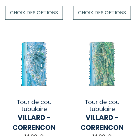
CHOIX DES OPTIONS
CHOIX DES OPTIONS
Ce
Ce
produit
produit
a
a
plusieurs
plusieurs
variations.
variations.
Les
Les
options
options
peuvent
peuvent
être
être
choisies
choisies
sur
sur
Tour de cou
Tour de cou
la
la
tubulaire
tubulaire
page
page
VILLARD -
VILLARD -
du
du
CORRENCON
CORRENCON
produit
produit