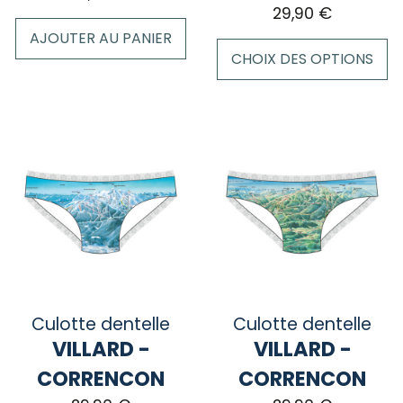
29,90
€
AJOUTER AU PANIER
CHOIX DES OPTIONS
Ce
produit
a
plusieurs
variations.
Les
options
peuvent
être
choisies
sur
Culotte dentelle
Culotte dentelle
la
VILLARD -
VILLARD -
page
CORRENCON
CORRENCON
du