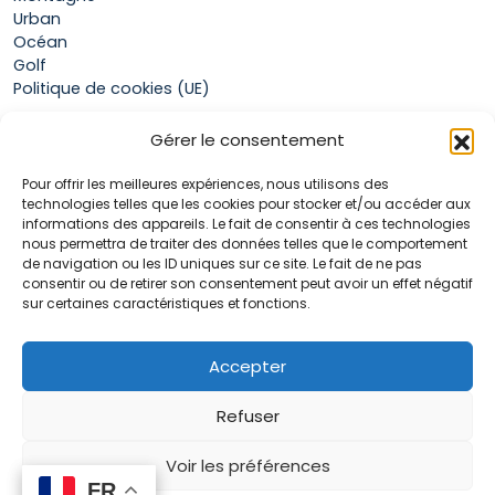
Urban
Océan
Golf
Politique de cookies (UE)
Gérer le consentement
Boutique
Pour offrir les meilleures expériences, nous utilisons des
Mon compte
technologies telles que les cookies pour stocker et/ou accéder aux
Panier
informations des appareils. Le fait de consentir à ces technologies
Conditions générales de vente
nous permettra de traiter des données telles que le comportement
de navigation ou les ID uniques sur ce site. Le fait de ne pas
consentir ou de retirer son consentement peut avoir un effet négatif
sur certaines caractéristiques et fonctions.
Accueil
La marque Hop & Down
Contact
Accepter
Plan du site
Mentions légales
Refuser
Voir les préférences
FR
FR