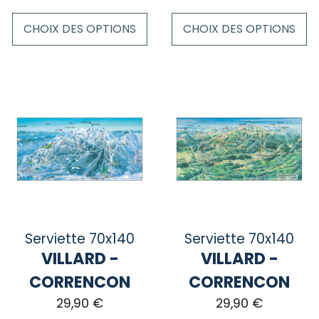
CHOIX DES OPTIONS
CHOIX DES OPTIONS
Ce
Ce
produit
produit
a
a
plusieurs
plusieurs
variations.
variations.
Les
Les
options
options
peuvent
peuvent
être
être
choisies
choisies
sur
sur
Serviette 70x140
Serviette 70x140
la
la
VILLARD -
VILLARD -
page
page
CORRENCON
CORRENCON
du
du
29,90
€
29,90
€
produit
produit