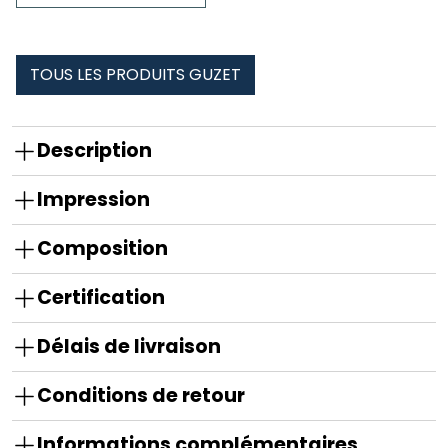
cou
tubulaire
guzet
TOUS LES PRODUITS GUZET
Description
Impression
Composition
Certification
Délais de livraison
Conditions de retour
Informations complémentaires