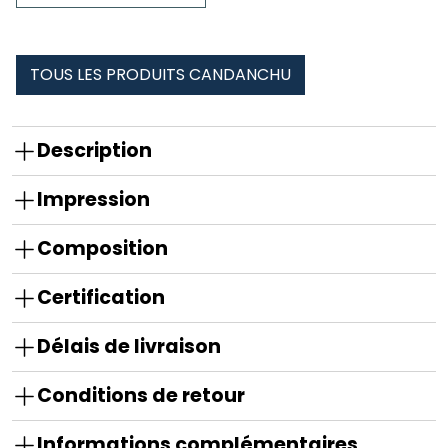
cou
tubulaire
candanchu
TOUS LES PRODUITS CANDANCHU
Description
Impression
Composition
Certification
Délais de livraison
Conditions de retour
Informations complémentaires