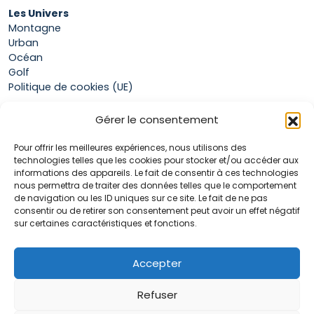
Les Univers
Montagne
Urban
Océan
Golf
Politique de cookies (UE)
Gérer le consentement
Boutique
Pour offrir les meilleures expériences, nous utilisons des
Mon compte
technologies telles que les cookies pour stocker et/ou accéder aux
Panier
informations des appareils. Le fait de consentir à ces technologies
Conditions générales de vente
nous permettra de traiter des données telles que le comportement
de navigation ou les ID uniques sur ce site. Le fait de ne pas
consentir ou de retirer son consentement peut avoir un effet négatif
sur certaines caractéristiques et fonctions.
Accueil
La marque Hop & Down
Contact
Accepter
Plan du site
Mentions légales
Refuser