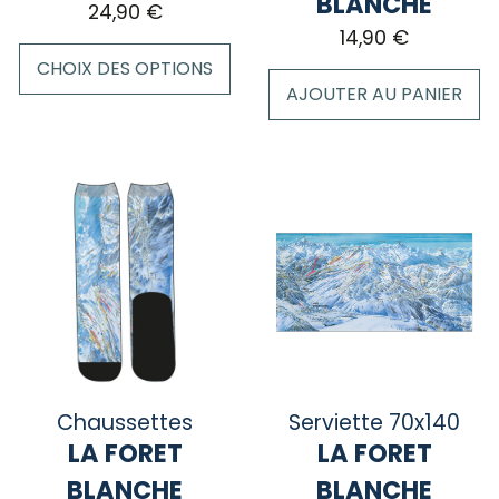
BLANCHE
24,90
€
produit
14,90
€
CHOIX DES OPTIONS
AJOUTER AU PANIER
Ce
produit
a
plusieurs
variations.
Les
options
peuvent
être
choisies
sur
la
Chaussettes
Serviette 70x140
page
LA FORET
LA FORET
du
BLANCHE
BLANCHE
produit