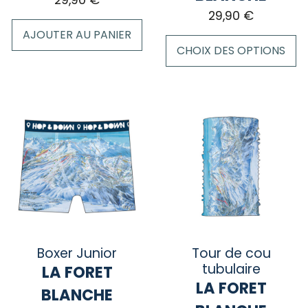
29,90
€
29,90
€
AJOUTER AU PANIER
CHOIX DES OPTIONS
Ce
produit
a
plusieurs
variations.
Les
options
peuvent
être
choisies
sur
Boxer Junior
Tour de cou
la
tubulaire
LA FORET
page
LA FORET
BLANCHE
du