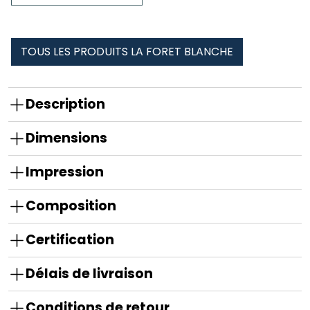
la
foret
blanche
TOUS LES PRODUITS LA FORET BLANCHE
Description
Dimensions
Impression
Composition
Certification
Délais de livraison
Conditions de retour