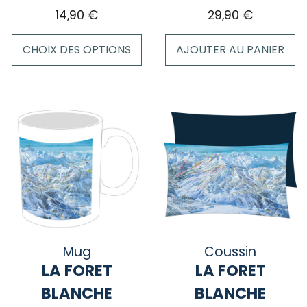
14,90
€
29,90
€
CHOIX DES OPTIONS
AJOUTER AU PANIER
Ce
produit
a
plusieurs
variations.
Les
options
peuvent
être
choisies
sur
Mug
Coussin
la
LA FORET
LA FORET
page
BLANCHE
BLANCHE
du