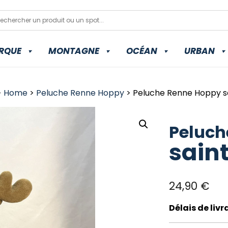
RQUE
MONTAGNE
OCÉAN
URBAN
>
Home
>
Peluche Renne Hoppy
> Peluche Renne Hoppy sa
Peluch
sain
24,90
€
Délais de liv