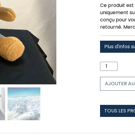
Ce produit est 
uniquement su
conçu pour vous
retourné. Merc
Plus d'infos s
quantité
de
Peluche
AJOUTER AU
Renne
Hoppy
saint-
lary
TOUS LES PR