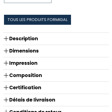
Hoppy
formigal
TOUS LES PRODUITS FORMIGAL
Description
Dimensions
Impression
Composition
Certification
Délais de livraison