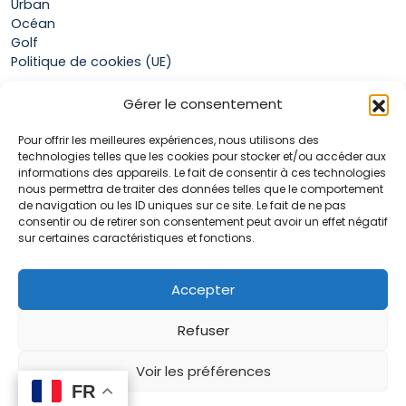
Urban
Océan
Golf
Politique de cookies (UE)
Gérer le consentement
Boutique
Pour offrir les meilleures expériences, nous utilisons des
Mon compte
technologies telles que les cookies pour stocker et/ou accéder aux
Panier
informations des appareils. Le fait de consentir à ces technologies
Conditions générales de vente
nous permettra de traiter des données telles que le comportement
de navigation ou les ID uniques sur ce site. Le fait de ne pas
consentir ou de retirer son consentement peut avoir un effet négatif
sur certaines caractéristiques et fonctions.
Accueil
La marque Hop & Down
Contact
Accepter
Plan du site
Mentions légales
Refuser
Voir les préférences
FR
FR
0