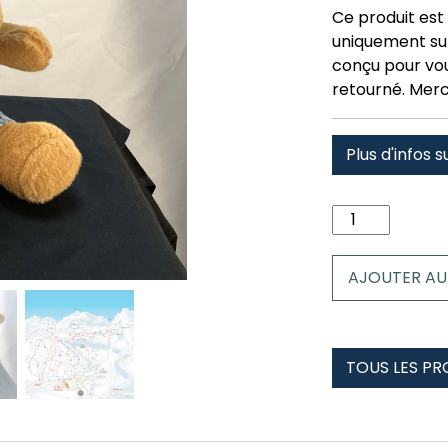
Ce produit est 
uniquement su
conçu pour vous
retourné. Merc
Plus d'infos s
quantité
de
Peluche
AJOUTER AU
Renne
Hoppy
candanchu
TOUS LES P