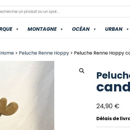
RQUE
MONTAGNE
OCÉAN
URBAN
>
Home
>
Peluche Renne Hoppy
> Peluche Renne Hoppy c
Peluch
can
24,90
€
Délais de liv