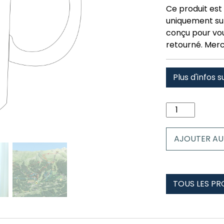
Ce produit est 
uniquement su
conçu pour vous
retourné. Merc
Plus d'infos s
quantité
de
Mug
AJOUTER AU
les
orres
été
TOUS LES PR