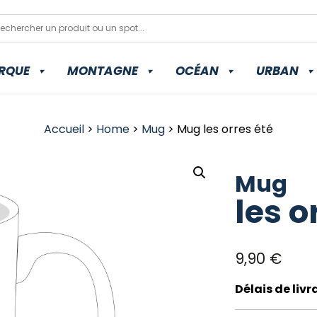
RQUE
MONTAGNE
OCÉAN
URBAN
Accueil
>
Home
>
Mug
> Mug les orres été
Mug
les o
9,90
€
Délais de liv