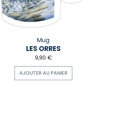
ge
duit
Mug
LES ORRES
9,90
€
AJOUTER AU PANIER