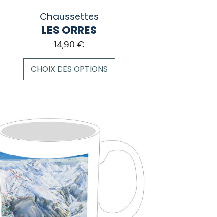
Chaussettes
LES ORRES
14,90
€
CHOIX DES OPTIONS
duit
sieurs
iations.
ions
vent
e
isies