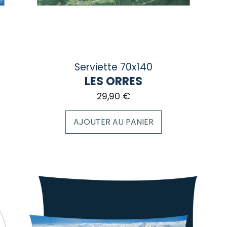
la
la
page
pa
du
du
produit
pro
Serviette 70x140
LES ORRES
29,90
€
AJOUTER AU PANIER