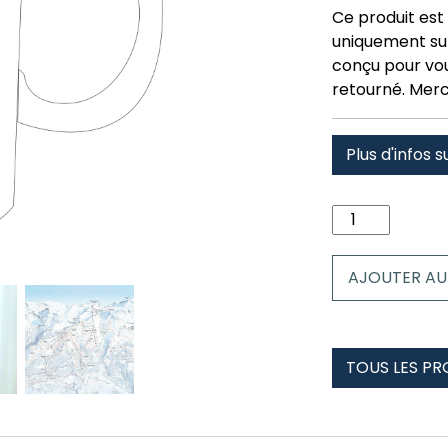
Ce produit est 
uniquement su
conçu pour vous
retourné. Merc
Plus d'infos s
quantité
de
Mug
AJOUTER AU
crans
montana
TOUS LES P