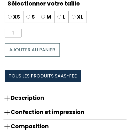
XS
S
M
L
XL
quantité
de
Culotte
AJOUTER AU PANIER
dentelle
saas-
fee
TOUS LES PRODUITS SAAS-FEE
Description
Confection et impression
Composition