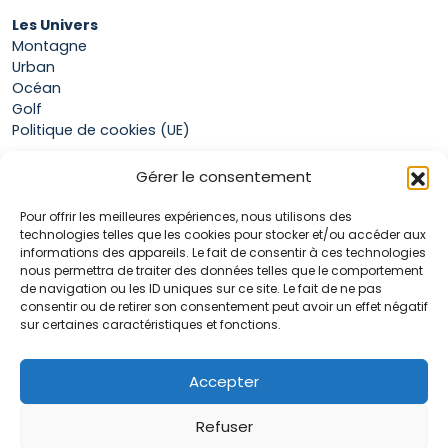
Les Univers
Montagne
Urban
Océan
Golf
Politique de cookies (UE)
Gérer le consentement
Boutique
Pour offrir les meilleures expériences, nous utilisons des
Mon compte
technologies telles que les cookies pour stocker et/ou accéder aux
Panier
informations des appareils. Le fait de consentir à ces technologies
Conditions générales de vente
nous permettra de traiter des données telles que le comportement
de navigation ou les ID uniques sur ce site. Le fait de ne pas
consentir ou de retirer son consentement peut avoir un effet négatif
sur certaines caractéristiques et fonctions.
Accueil
La marque Hop & Down
Contact
Accepter
Plan du site
Mentions légales
Refuser