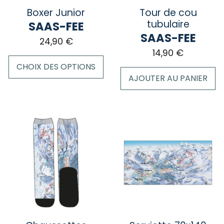
sur
la
Boxer Junior
Tour de cou
la
page
tubulaire
SAAS-FEE
page
du
SAAS-FEE
24,90
€
du
produit
14,90
€
produit
CHOIX DES OPTIONS
AJOUTER AU PANIER
Ce
produit
a
plusieurs
variations.
Les
options
peuvent
être
choisies
sur
la