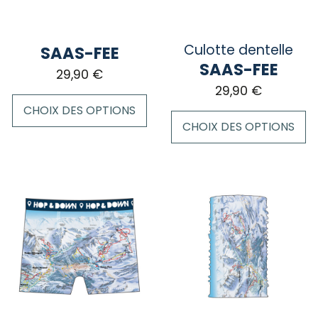
Culotte dentelle
SAAS-FEE
SAAS-FEE
29,90
€
29,90
€
CHOIX DES OPTIONS
CHOIX DES OPTIONS
Ce
Ce
produit
produit
a
a
plusieurs
plusieurs
variations.
variations.
Les
Les
options
options
peuvent
peuvent
être
être
choisies
choisies
sur