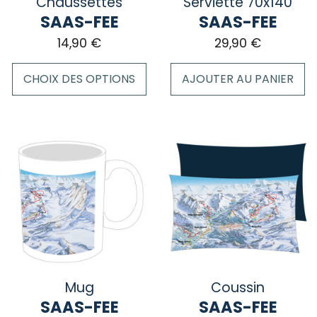
Chaussettes
Serviette 70x140
page
SAAS-FEE
SAAS-FEE
du
14,90
€
29,90
€
produit
CHOIX DES OPTIONS
AJOUTER AU PANIER
Ce
produit
a
plusieurs
variations.
Les
options
peuvent
être
choisies
sur
Mug
Coussin
la
SAAS-FEE
SAAS-FEE