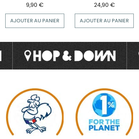
page
9,90
€
24,90
€
du
produit
AJOUTER AU PANIER
AJOUTER AU PANIER