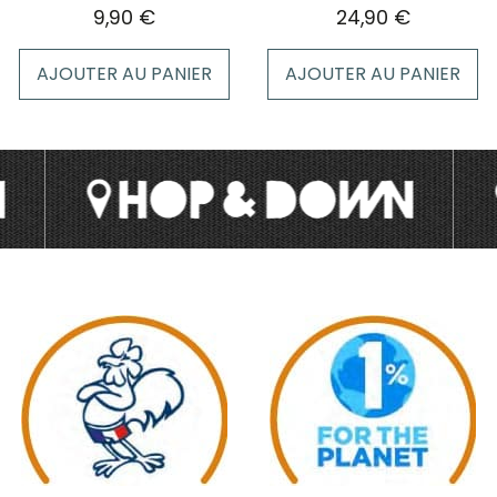
page
9,90
€
24,90
€
du
produit
AJOUTER AU PANIER
AJOUTER AU PANIER