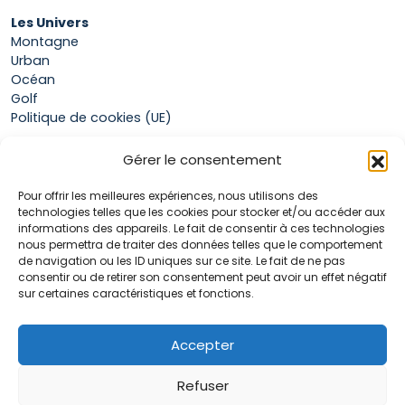
Les Univers
Montagne
Urban
Océan
Golf
Politique de cookies (UE)
Gérer le consentement
Boutique
Pour offrir les meilleures expériences, nous utilisons des
Mon compte
technologies telles que les cookies pour stocker et/ou accéder aux
Panier
informations des appareils. Le fait de consentir à ces technologies
Conditions générales de vente
nous permettra de traiter des données telles que le comportement
de navigation ou les ID uniques sur ce site. Le fait de ne pas
consentir ou de retirer son consentement peut avoir un effet négatif
sur certaines caractéristiques et fonctions.
Accueil
La marque Hop & Down
Contact
Accepter
Plan du site
Mentions légales
Refuser