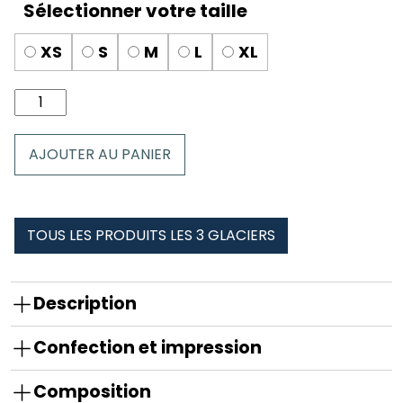
XS
S
M
L
XL
quantité
de
Culotte
AJOUTER AU PANIER
dentelle
les
3
glaciers
TOUS LES PRODUITS LES 3 GLACIERS
Description
Confection et impression
Composition