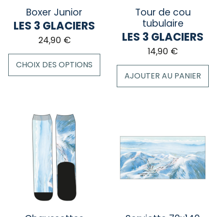
sur
la
Boxer Junior
Tour de cou
la
page
tubulaire
LES 3 GLACIERS
page
du
LES 3 GLACIERS
24,90
€
du
produit
14,90
€
produit
CHOIX DES OPTIONS
AJOUTER AU PANIER
Ce
produit
a
plusieurs
variations.
Les
options
peuvent
être
choisies
sur
la