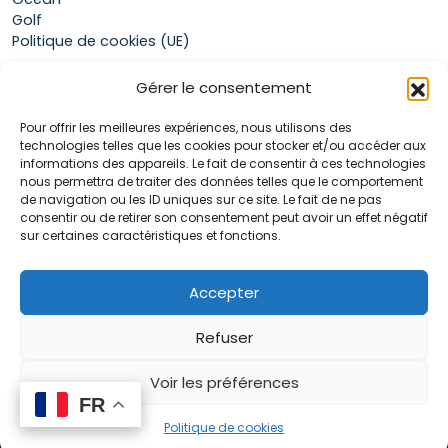
Golf
Politique de cookies (UE)
Gérer le consentement
Boutique
Pour offrir les meilleures expériences, nous utilisons des
Mon compte
technologies telles que les cookies pour stocker et/ou accéder aux
Panier
informations des appareils. Le fait de consentir à ces technologies
Conditions générales de vente
nous permettra de traiter des données telles que le comportement
de navigation ou les ID uniques sur ce site. Le fait de ne pas
consentir ou de retirer son consentement peut avoir un effet négatif
sur certaines caractéristiques et fonctions.
Accueil
La marque Hop & Down
Contact
Accepter
Plan du site
Mentions légales
Refuser
Voir les préférences
FR
FR
0
Politique de cookies