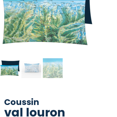
Coussin
val louron