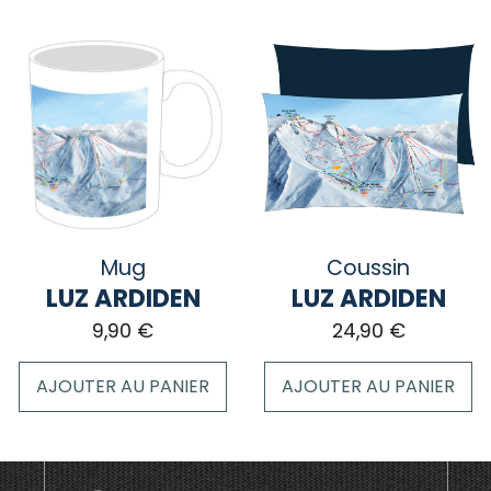
produit
a
plusieurs
variations.
Les
options
peuvent
être
choisies
sur
Mug
Coussin
la
LUZ ARDIDEN
LUZ ARDIDEN
page
9,90
€
24,90
€
du
produit
AJOUTER AU PANIER
AJOUTER AU PANIER