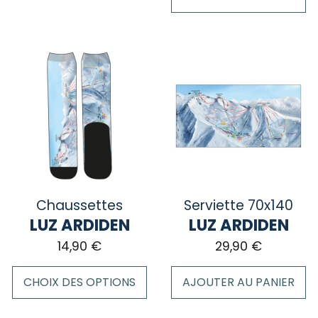
Ce
produit
a
plusieurs
variations.
Les
options
peuvent
être
choisies
sur
la
Chaussettes
Serviette 70x140
page
LUZ ARDIDEN
LUZ ARDIDEN
du
14,90
€
29,90
€
produit
CHOIX DES OPTIONS
AJOUTER AU PANIER
Ce