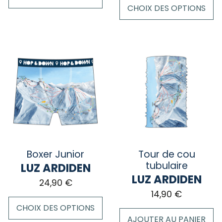
CHOIX DES OPTIONS
Ce
produit
a
plusieurs
variations.
Les
options
peuvent
être
choisies
sur
Boxer Junior
Tour de cou
la
tubulaire
LUZ ARDIDEN
page
LUZ ARDIDEN
24,90
€
du
14,90
€
produit
CHOIX DES OPTIONS
AJOUTER AU PANIER