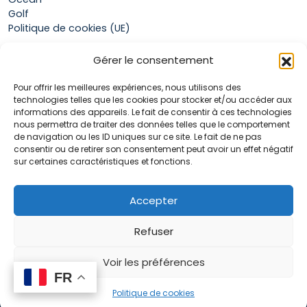
Golf
Politique de cookies (UE)
Gérer le consentement
Boutique
Pour offrir les meilleures expériences, nous utilisons des
Mon compte
technologies telles que les cookies pour stocker et/ou accéder aux
Panier
informations des appareils. Le fait de consentir à ces technologies
Conditions générales de vente
nous permettra de traiter des données telles que le comportement
de navigation ou les ID uniques sur ce site. Le fait de ne pas
consentir ou de retirer son consentement peut avoir un effet négatif
sur certaines caractéristiques et fonctions.
Accueil
La marque Hop & Down
Contact
Accepter
Plan du site
Mentions légales
Refuser
Voir les préférences
FR
FR
0
Politique de cookies