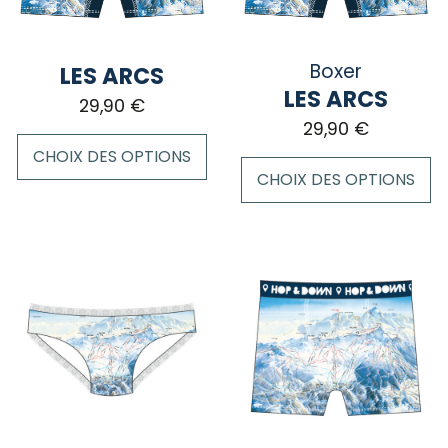
Boxer
LES ARCS
LES ARCS
29,90
€
29,90
€
CHOIX DES OPTIONS
CHOIX DES OPTIONS
Ce
Ce
produit
produit
a
a
plusieurs
plusieurs
variations.
variations.
Les
Les
options
options
peuvent
peuvent
être
être
choisies
choisies
sur