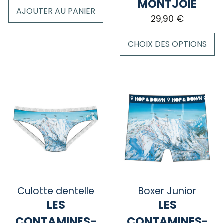
MONTJOIE
AJOUTER AU PANIER
29,90
€
CHOIX DES OPTIONS
Ce
produit
a
plusieurs
variations.
Les
options
peuvent
être
choisies
sur
Culotte dentelle
Boxer Junior
la
LES
LES
page
CONTAMINES-
CONTAMINES-