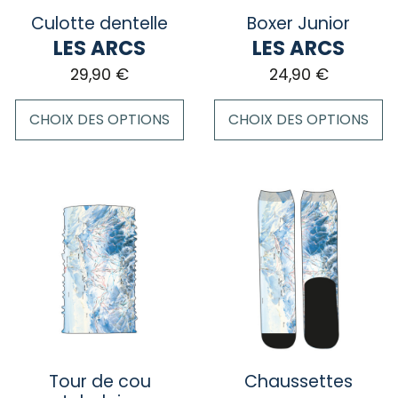
sur
la
Culotte dentelle
Boxer Junior
la
page
LES ARCS
LES ARCS
page
du
29,90
€
24,90
€
du
produit
produit
CHOIX DES OPTIONS
CHOIX DES OPTIONS
Ce
Ce
produit
produit
a
a
plusieurs
plusieurs
variations.
variations.
Les
Les
options
options
peuvent
peuvent
être
être
choisies
choisies
sur
sur
Tour de cou
Chaussettes