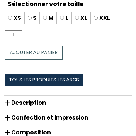
XS
S
M
L
XL
XXL
quantité
de
Boxer
AJOUTER AU PANIER
Homme
les
arcs
TOUS LES PRODUITS LES ARCS
Description
Confection et impression
Composition