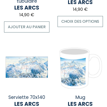
la
la
tubulaire
LES ARCS
page
page
LES ARCS
14,90
€
du
du
14,90
€
produit
produit
CHOIX DES OPTIONS
AJOUTER AU PANIER
Ce
produit
a
plusieurs
variations.
Les
options
peuvent
être
choisies
sur
la
Serviette 70x140
Mug
page
LES ARCS
LES ARCS