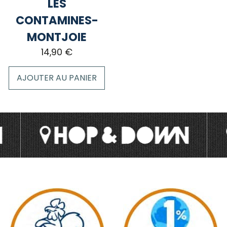
LES
du
du
CONTAMINES-
produit
produit
MONTJOIE
14,90
€
AJOUTER AU PANIER