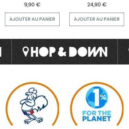
page
9,90
€
24,90
€
du
produit
AJOUTER AU PANIER
AJOUTER AU PANIER