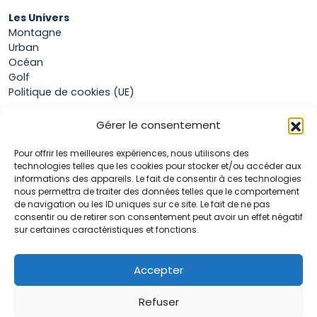
Les Univers
Montagne
Urban
Océan
Golf
Politique de cookies (UE)
Gérer le consentement
Boutique
Pour offrir les meilleures expériences, nous utilisons des
Mon compte
technologies telles que les cookies pour stocker et/ou accéder aux
Panier
informations des appareils. Le fait de consentir à ces technologies
Conditions générales de vente
nous permettra de traiter des données telles que le comportement
de navigation ou les ID uniques sur ce site. Le fait de ne pas
consentir ou de retirer son consentement peut avoir un effet négatif
sur certaines caractéristiques et fonctions.
Accueil
La marque Hop & Down
Contact
Accepter
Plan du site
Mentions légales
Refuser