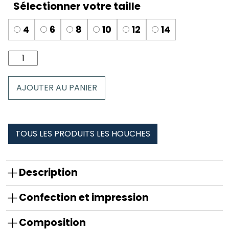
4
6
8
10
12
14
quantité
de
Boxer
AJOUTER AU PANIER
enfant
les
houches
TOUS LES PRODUITS LES HOUCHES
Description
Confection et impression
Composition