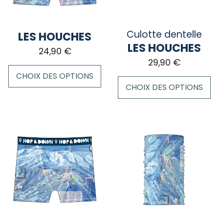
Culotte dentelle
LES HOUCHES
LES HOUCHES
24,90
€
29,90
€
CHOIX DES OPTIONS
CHOIX DES OPTIONS
Ce
Ce
produit
produit
a
a
plusieurs
plusieurs
variations.
variations.
Les
Les
options
options
peuvent
peuvent
être
être
choisies
choisies
sur