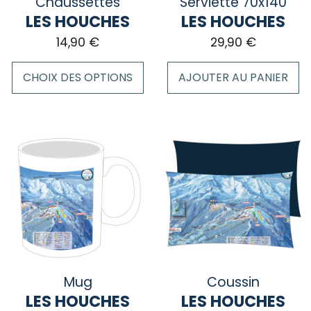
Chaussettes
Serviette 70x140
page
LES HOUCHES
LES HOUCHES
du
14,90
€
29,90
€
produit
CHOIX DES OPTIONS
AJOUTER AU PANIER
Ce
produit
a
plusieurs
variations.
Les
options
peuvent
être
choisies
sur
Mug
Coussin
la
LES HOUCHES
LES HOUCHES