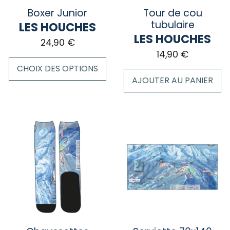
sur
la
Boxer Junior
Tour de cou
la
page
tubulaire
LES HOUCHES
page
du
LES HOUCHES
24,90
€
du
produit
14,90
€
produit
CHOIX DES OPTIONS
AJOUTER AU PANIER
Ce
produit
a
plusieurs
variations.
Les
options
peuvent
être
choisies
sur
la