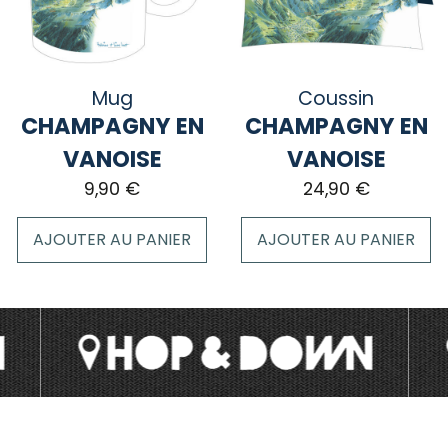
peuvent
être
choisies
sur
Mug
Coussin
la
CHAMPAGNY EN
CHAMPAGNY EN
page
VANOISE
VANOISE
du
9,90
€
24,90
€
produit
AJOUTER AU PANIER
AJOUTER AU PANIER