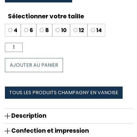
4
6
8
10
12
14
quantité
de
Boxer
AJOUTER AU PANIER
enfant
champagny
en
vanoise
TOUS LES PRODUITS CHAMPAGNY EN VANOISE
été
Description
Confection et impression