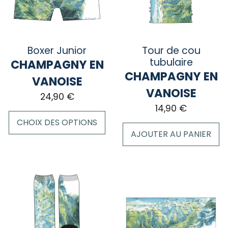
peuvent
être
être
choisies
choisies
sur
sur
la
Boxer Junior
Tour de cou
la
page
tubulaire
CHAMPAGNY EN
page
du
CHAMPAGNY EN
VANOISE
du
produit
VANOISE
24,90
€
produit
14,90
€
CHOIX DES OPTIONS
AJOUTER AU PANIER
Ce
produit
a
plusieurs
variations.
Les
options