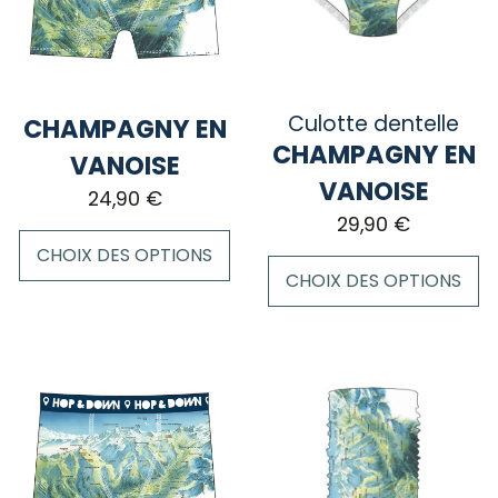
Culotte dentelle
CHAMPAGNY EN
CHAMPAGNY EN
VANOISE
VANOISE
24,90
€
29,90
€
CHOIX DES OPTIONS
CHOIX DES OPTIONS
Ce
Ce
produit
produit
a
a
plusieurs
plusieurs
variations.
variations.
Les
Les
options
options
peuvent