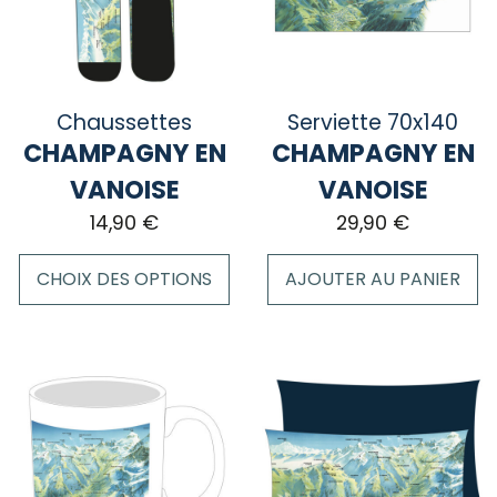
peuvent
être
choisies
sur
la
Chaussettes
Serviette 70x140
page
CHAMPAGNY EN
CHAMPAGNY EN
du
VANOISE
VANOISE
produit
14,90
€
29,90
€
CHOIX DES OPTIONS
AJOUTER AU PANIER
Ce
produit
a
plusieurs
variations.
Les
options