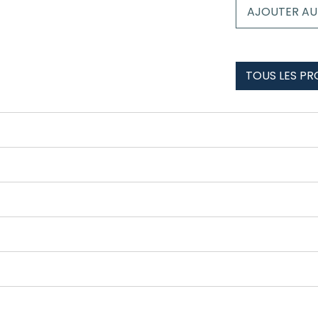
Boxer
AJOUTER AU
enfant
cerler
TOUS LES PR