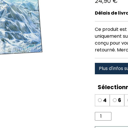
24,90
€
Délais de liv
Ce produit est 
uniquement su
conçu pour vous
retourné. Merc
Plus d'infos s
4
6
quantité
de