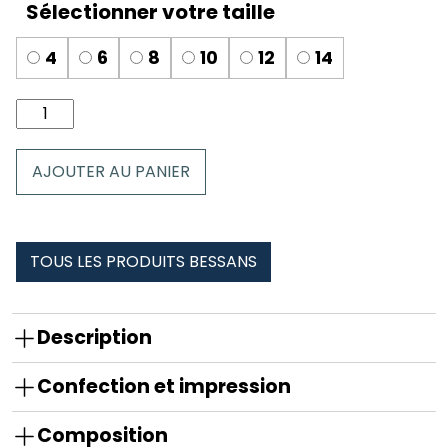
4
6
8
10
12
14
quantité
de
Boxer
AJOUTER AU PANIER
enfant
bessans
TOUS LES PRODUITS BESSANS
Description
Confection et impression
Composition