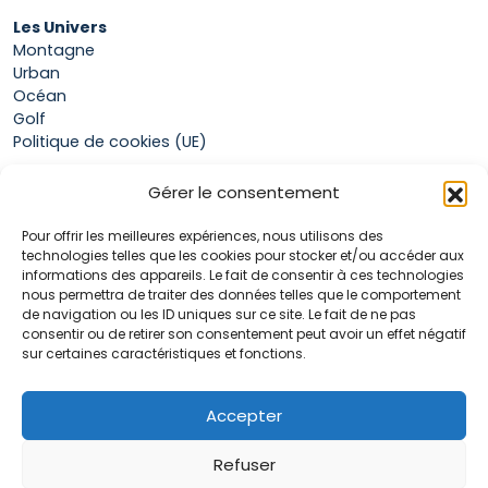
Les Univers
Montagne
Urban
Océan
Golf
Politique de cookies (UE)
Gérer le consentement
Boutique
Pour offrir les meilleures expériences, nous utilisons des
Mon compte
technologies telles que les cookies pour stocker et/ou accéder aux
Panier
informations des appareils. Le fait de consentir à ces technologies
Conditions générales de vente
nous permettra de traiter des données telles que le comportement
de navigation ou les ID uniques sur ce site. Le fait de ne pas
consentir ou de retirer son consentement peut avoir un effet négatif
sur certaines caractéristiques et fonctions.
Accueil
La marque Hop & Down
Contact
Accepter
Plan du site
Mentions légales
Refuser