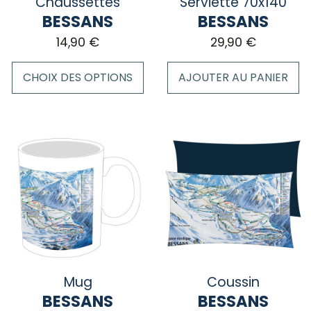
Chaussettes
Serviette 70x140
page
BESSANS
BESSANS
du
14,90
€
29,90
€
produit
CHOIX DES OPTIONS
AJOUTER AU PANIER
Ce
produit
a
plusieurs
variations.
Les
options
peuvent
être
choisies
sur
Mug
Coussin
la
BESSANS
BESSANS