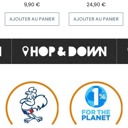
page
9,90
€
24,90
€
du
produit
AJOUTER AU PANIER
AJOUTER AU PANIER