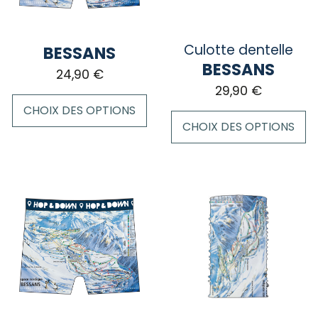
Culotte dentelle
BESSANS
BESSANS
24,90
€
29,90
€
CHOIX DES OPTIONS
CHOIX DES OPTIONS
Ce
Ce
produit
produit
a
a
plusieurs
plusieurs
variations.
variations.
Les
Les
options
options
peuvent
peuvent
être
être
choisies
choisies
sur