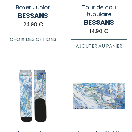
sur
la
Boxer Junior
Tour de cou
la
page
tubulaire
BESSANS
page
du
BESSANS
24,90
€
du
produit
14,90
€
produit
CHOIX DES OPTIONS
AJOUTER AU PANIER
Ce
produit
a
plusieurs
variations.
Les
options
peuvent
être
choisies
sur
la