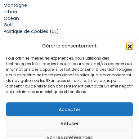
Montagne
Urban
Océan
Golf
Politique de cookies (UE)
Gérer le consentement
Boutique
Pour offrir les meilleures expériences, nous utilisons des
Mon compte
technologies telles que les cookies pour stocker et/ou accéder aux
Panier
informations des appareils. Le fait de consentir à ces technologies
Conditions générales de vente
nous permettra de traiter des données telles que le comportement
de navigation ou les ID uniques sur ce site. Le fait de ne pas
consentir ou de retirer son consentement peut avoir un effet négatif
sur certaines caractéristiques et fonctions.
Accueil
La marque Hop & Down
Contact
Accepter
Plan du site
Mentions légales
Refuser
Voir les préférences