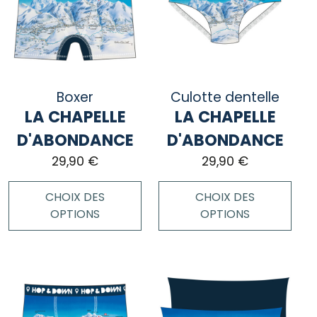
Boxer
Culotte dentelle
LA CHAPELLE
LA CHAPELLE
D'ABONDANCE
D'ABONDANCE
29,90
€
29,90
€
CHOIX DES
CHOIX DES
OPTIONS
OPTIONS
Ce
Ce
produit
produit
a
a
plusieurs
plusieurs