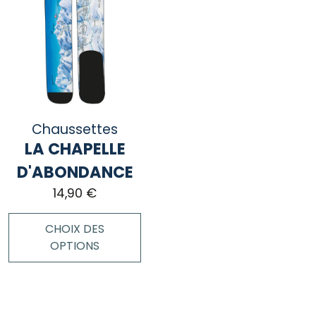
Chaussettes
LA CHAPELLE
D'ABONDANCE
14,90
€
CHOIX DES
OPTIONS
Ce
produit
a