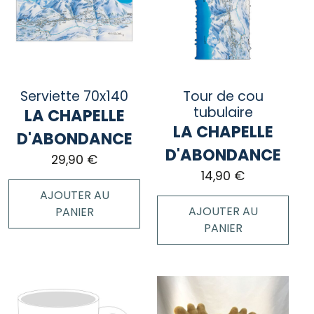
variations.
Les
options
peuvent
être
choisies
Serviette 70x140
Tour de cou
sur
tubulaire
LA CHAPELLE
la
LA CHAPELLE
page
D'ABONDANCE
du
D'ABONDANCE
29,90
€
produit
14,90
€
AJOUTER AU
AJOUTER AU
PANIER
PANIER