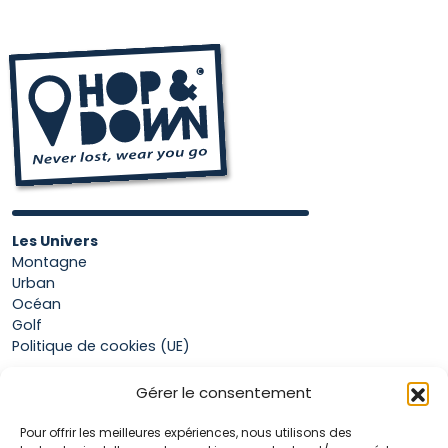
plusieurs
variations.
Les
options
peuvent
être
choisies
sur
la
page
Les Univers
du
Montagne
Urban
produit
Océan
Golf
Politique de cookies (UE)
Gérer le consentement
Boutique
Pour offrir les meilleures expériences, nous utilisons des
Mon compte