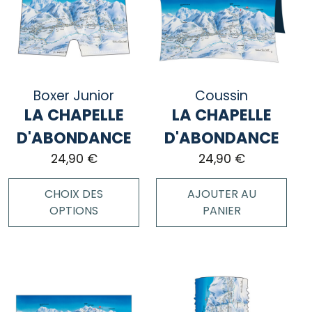
variations.
variations.
Les
Les
options
options
peuvent
peuvent
être
être
choisies
choisies
Boxer Junior
Coussin
sur
sur
LA CHAPELLE
LA CHAPELLE
la
la
page
page
D'ABONDANCE
D'ABONDANCE
du
du
24,90
€
24,90
€
produit
produit
CHOIX DES
AJOUTER AU
OPTIONS
PANIER
Ce
produit
a
plusieurs