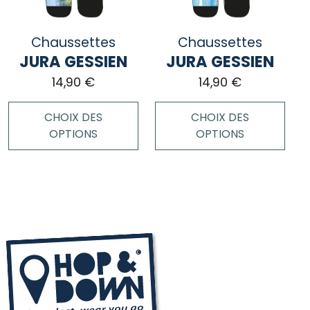
Chaussettes
Chaussettes
JURA GESSIEN
JURA GESSIEN
14,90
€
14,90
€
CHOIX DES
CHOIX DES
OPTIONS
OPTIONS
Ce
Ce
produit
produit
a
a
plusieurs
plusieurs
variations.
variations.
Les
Les
options
options
peuvent
peuvent
être
être