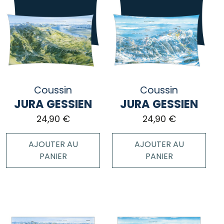
plusieurs
plusieurs
variations.
variations.
Les
Les
options
options
peuvent
peuvent
être
être
choisies
choisies
Coussin
Coussin
sur
sur
JURA GESSIEN
JURA GESSIEN
la
la
page
page
24,90
€
24,90
€
du
du
produit
produit
AJOUTER AU
AJOUTER AU
PANIER
PANIER