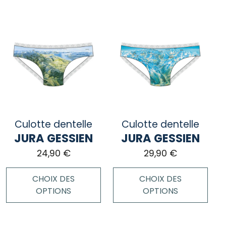
Ce
Ce
produit
produit
a
a
plusieurs
plusieurs
variations.
variations.
Les
Les
options
options
peuvent
peuvent
être
être
choisies
choisies
Culotte dentelle
Culotte dentelle
sur
sur
JURA GESSIEN
JURA GESSIEN
la
la
page
page
24,90
€
29,90
€
du
du
produit
produit
CHOIX DES
CHOIX DES
OPTIONS
OPTIONS
Ce
Ce