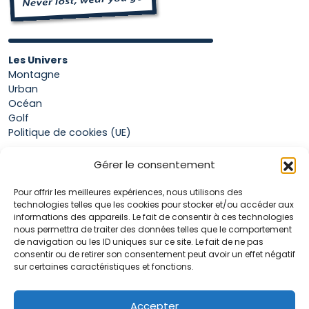
choisies
choisies
sur
sur
la
la
page
page
Les Univers
du
du
Montagne
Urban
produit
produit
Océan
Golf
Politique de cookies (UE)
Gérer le consentement
Boutique
Pour offrir les meilleures expériences, nous utilisons des
Mon compte
technologies telles que les cookies pour stocker et/ou accéder aux
Panier
informations des appareils. Le fait de consentir à ces technologies
Conditions générales de vente
nous permettra de traiter des données telles que le comportement
de navigation ou les ID uniques sur ce site. Le fait de ne pas
consentir ou de retirer son consentement peut avoir un effet négatif
sur certaines caractéristiques et fonctions.
Accueil
La marque Hop & Down
Contact
Accepter