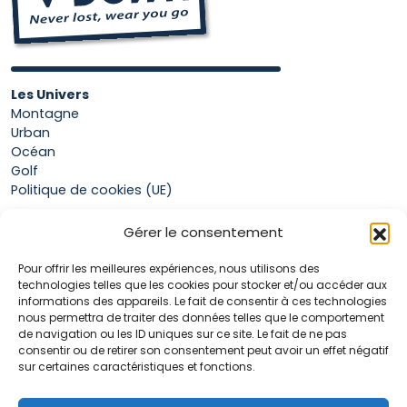
être
choisies
sur
la
page
Les Univers
du
Montagne
Urban
produit
Océan
Golf
Politique de cookies (UE)
Gérer le consentement
Boutique
Pour offrir les meilleures expériences, nous utilisons des
Mon compte
technologies telles que les cookies pour stocker et/ou accéder aux
Panier
informations des appareils. Le fait de consentir à ces technologies
Conditions générales de vente
nous permettra de traiter des données telles que le comportement
de navigation ou les ID uniques sur ce site. Le fait de ne pas
consentir ou de retirer son consentement peut avoir un effet négatif
sur certaines caractéristiques et fonctions.
Accueil
La marque Hop & Down