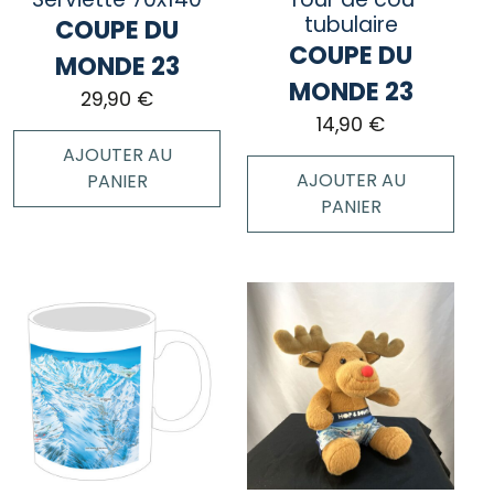
sur
tubulaire
COUPE DU
la
COUPE DU
page
MONDE 23
du
MONDE 23
29,90
€
produit
14,90
€
AJOUTER AU
AJOUTER AU
PANIER
PANIER