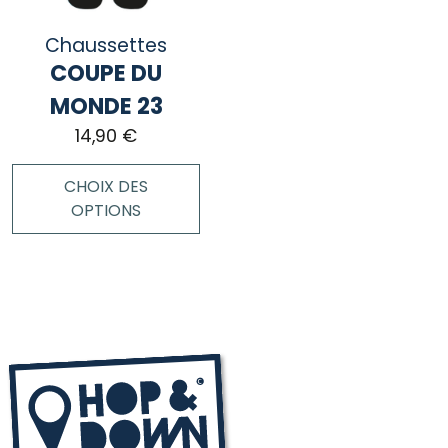
Chaussettes
COUPE DU
MONDE 23
14,90
€
CHOIX DES
OPTIONS
Ce
produit
a
plusieurs
variations.
Les
options
peuvent