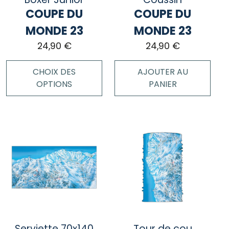
sur
sur
COUPE DU
COUPE DU
la
la
page
page
MONDE 23
MONDE 23
du
du
24,90
€
24,90
€
produit
produit
CHOIX DES
AJOUTER AU
OPTIONS
PANIER
Ce
produit
a
plusieurs
variations.
Les
options
peuvent
être
choisies
Serviette 70x140
Tour de cou