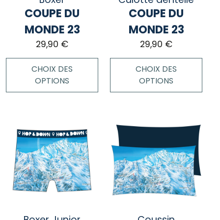
COUPE DU
COUPE DU
MONDE 23
MONDE 23
29,90
€
29,90
€
CHOIX DES
CHOIX DES
OPTIONS
OPTIONS
Ce
Ce
produit
produit
a
a
plusieurs
plusieurs
variations.
variations.
Les
Les
options
options
peuvent
peuvent
être
être
choisies
choisies
Boxer Junior
Coussin