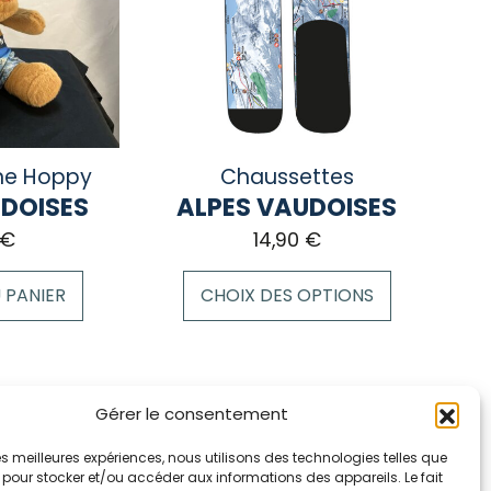
ne Hoppy
Chaussettes
UDOISES
ALPES VAUDOISES
€
14,90
€
 PANIER
CHOIX DES OPTIONS
Ce
produit
a
Gérer le consentement
plusieurs
variations.
Accueil
 les meilleures expériences, nous utilisons des technologies telles que
 pour stocker et/ou accéder aux informations des appareils. Le fait
Les
La marque Hop & Down