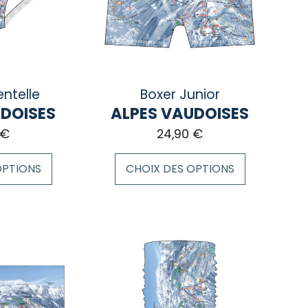
ntelle
Boxer Junior
UDOISES
ALPES VAUDOISES
€
24,90
€
OPTIONS
CHOIX DES OPTIONS
Ce
produit
a
plusieurs
variations.
Les
options