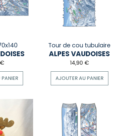
peuvent
être
choisies
sur
la
page
70x140
Tour de cou tubulaire
du
UDOISES
ALPES VAUDOISES
produit
€
14,90
€
 PANIER
AJOUTER AU PANIER