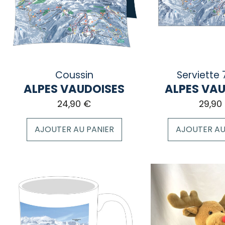
peuvent
peuvent
être
être
choisies
choisies
sur
sur
la
la
page
page
Coussin
Serviette 
du
du
ALPES VAUDOISES
ALPES VA
produit
produit
24,90
€
29,90
AJOUTER AU PANIER
AJOUTER AU