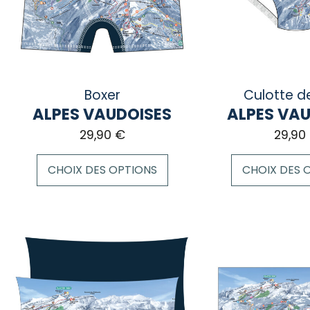
Boxer
Culotte de
ALPES VAUDOISES
ALPES VA
29,90
€
29,90
CHOIX DES OPTIONS
CHOIX DES 
Ce
Ce
produit
produit
a
a
plusieurs
plusieurs
variations.
variations.
Les
Les
options
options